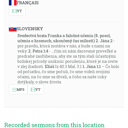
FRANÇAIS
YT
SLOVENSKY
Svedectvá brata Franka a falošné učenia (8. posol,
učenia o hromoch, ukončený čas milosti)
2. Jána 2
-
pre pravdu, ktorá zostáva v nás, a bude s nami na
veky.
2. Petra 1:4
- …čím sú nám darované preveľké a
predrahé zasľúbenia, aby ste sa tým stali účastnými
božskej prírody uniknúc porušeniu, ktoré je na svete
v zlej žiadosti.
Eliáš
Iz 40.3 Mal. 3:1
1. Jána 1:1
– Čo bolo
od počiatku, čo sme počuli, čo sme videli svojimi
očami, na čo sme sa dívali, a čoho sa naše ruky
dotýkaly, o slove života
MP3
YT
Recorded sermons from this location