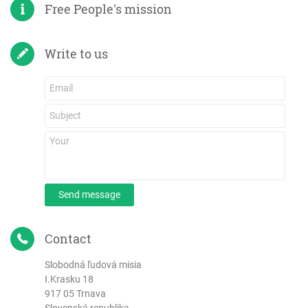
Free People's mission
Write to us
Send message
Contact
Slobodná ľudová misia
I.Krasku 18
917 05 Trnava