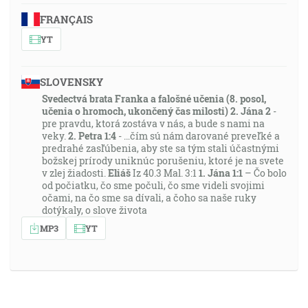
FRANÇAIS
YT
SLOVENSKY
Svedectvá brata Franka a falošné učenia (8. posol,
učenia o hromoch, ukončený čas milosti)
2. Jána 2
-
pre pravdu, ktorá zostáva v nás, a bude s nami na
veky.
2. Petra 1:4
- …čím sú nám darované preveľké a
predrahé zasľúbenia, aby ste sa tým stali účastnými
božskej prírody uniknúc porušeniu, ktoré je na svete
v zlej žiadosti.
Eliáš
Iz 40.3 Mal. 3:1
1. Jána 1:1
– Čo bolo
od počiatku, čo sme počuli, čo sme videli svojimi
očami, na čo sme sa dívali, a čoho sa naše ruky
dotýkaly, o slove života
MP3
YT