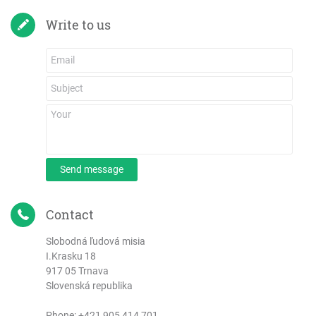
Write to us
Send message
Contact
Slobodná ľudová misia
I.Krasku 18
917 05 Trnava
Slovenská republika
Phone:
+421 905 414 701