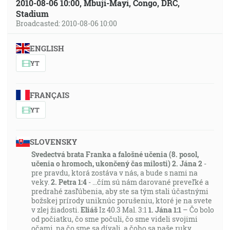
2010-08-06 10:00, Mbuji-Mayi, Congo, DRC,
Stadium
Broadcasted: 2010-08-06 10:00
ENGLISH
YT
FRANÇAIS
YT
SLOVENSKY
Svedectvá brata Franka a falošné učenia (8. posol,
učenia o hromoch, ukončený čas milosti)
2. Jána 2
-
pre pravdu, ktorá zostáva v nás, a bude s nami na
veky.
2. Petra 1:4
- …čím sú nám darované preveľké a
predrahé zasľúbenia, aby ste sa tým stali účastnými
božskej prírody uniknúc porušeniu, ktoré je na svete
v zlej žiadosti.
Eliáš
Iz 40.3 Mal. 3:1
1. Jána 1:1
– Čo bolo
od počiatku, čo sme počuli, čo sme videli svojimi
očami, na čo sme sa dívali, a čoho sa naše ruky