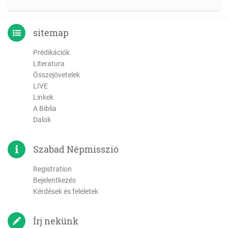
sitemap
Prédikációk
Literatura
Összejövetelek
LIVE
Linkek
A Biblia
Dalok
Szabad Népmisszió
Registration
Bejelentkezés
Kérdések és feleletek
Írj nekünk