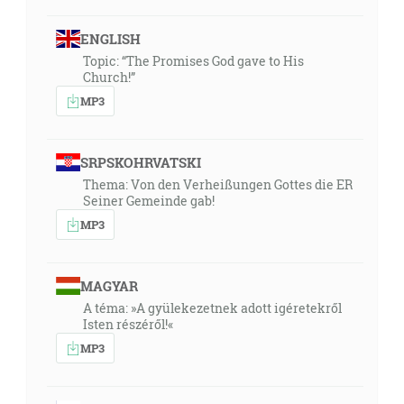
ENGLISH
Topic: “The Promises God gave to His
Church!”
MP3
SRPSKOHRVATSKI
Thema: Von den Verheißungen Gottes die ER
Seiner Gemeinde gab!
MP3
MAGYAR
A téma: »A gyülekezetnek adott igéretekről
Isten részéről!«
MP3