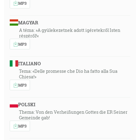
MP3
MAGYAR
A téma: »A gyülekezetnek adott igéretekről Isten
részéről!«
MP3
ITALIANO
Tema: «Delle promesse che Dio ha fatto alla Sua
Chiesa!»
MP3
POLSKI
Thema: Von den Verheißungen Gottes die ER Seiner
Gemeinde gab!
MP3