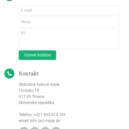
Üzenet küldése
Kontakt
Slobodná ľudová misia
I.Krasku 18
917 05 Trnava
Slovenská republika
Telefon:
+421 905 414 701
email: info (at) misia.sk