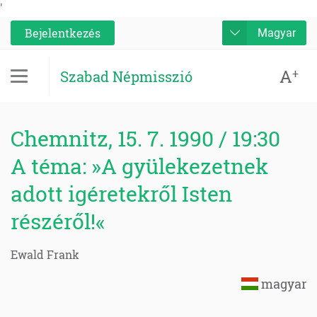
'
Bejelentkezés
Magyar
A
+
Szabad Népmisszió
Chemnitz, 15. 7. 1990 / 19:30
A téma: »A gyülekezetnek
adott igéretekről Isten
részéről!«
Ewald Frank
magyar