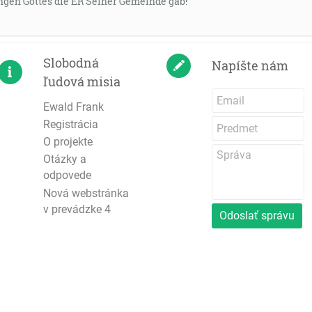
gen Gottes die ER Seiner Gemeinde gab!
Slobodná
Napíšte nám
ľudová misia
Ewald Frank
Registrácia
O projekte
Otázky a
odpovede
Nová webstránka
v prevádzke 4
Odoslať správu