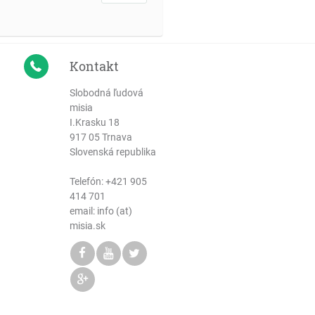
Kontakt
Slobodná ľudová
misia
I.Krasku 18
917 05 Trnava
Slovenská republika
Telefón:
+421 905
414 701
email: info (at)
misia.sk