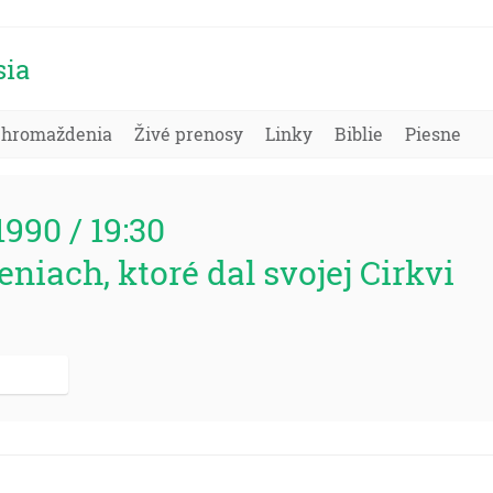
sia
Zhromaždenia
Živé prenosy
Linky
Biblie
Piesne
1990 / 19:30
niach, ktoré dal svojej Cirkvi