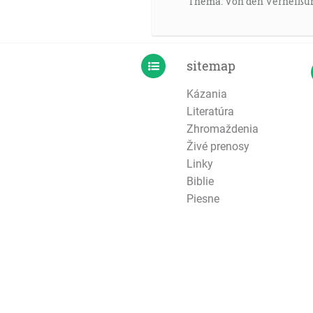
Thema: Von den Verheißun
sitemap
Kázania
Literatúra
Zhromaždenia
Živé prenosy
Linky
Biblie
Piesne