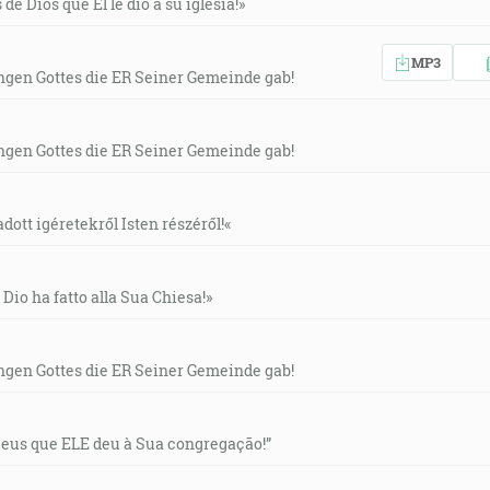
de Dios que Él le dio a su iglesia!»
MP3
gen Gottes die ER Seiner Gemeinde gab!
gen Gottes die ER Seiner Gemeinde gab!
ott igéretekről Isten részéről!«
Dio ha fatto alla Sua Chiesa!»
gen Gottes die ER Seiner Gemeinde gab!
eus que ELE deu à Sua congregação!”