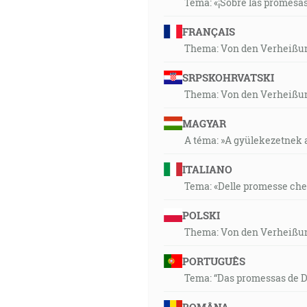
Tema: «¡Sobre las promesas 
FRANÇAIS
Thema: Von den Verheißun
SRPSKOHRVATSKI
Thema: Von den Verheißun
MAGYAR
A téma: »A gyülekezetnek ad
ITALIANO
Tema: «Delle promesse che 
POLSKI
Thema: Von den Verheißun
PORTUGUÊS
Tema: “Das promessas de D