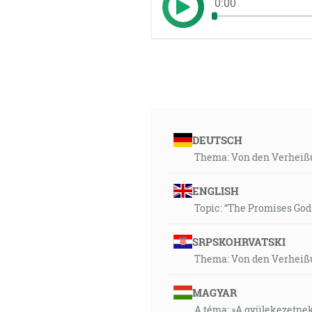
0:00
DEUTSCH
Thema: Von den Verheißu
ENGLISH
Topic: “The Promises God
SRPSKOHRVATSKI
Thema: Von den Verheißu
MAGYAR
A téma: »A gyülekezetnek 