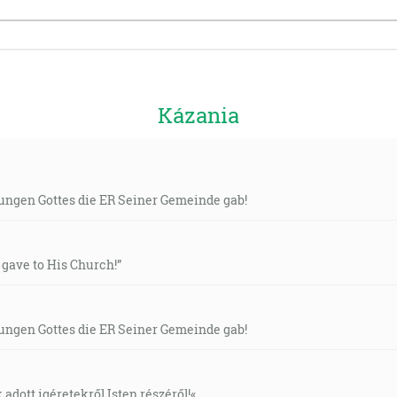
Kázania
ngen Gottes die ER Seiner Gemeinde gab!
 gave to His Church!”
ngen Gottes die ER Seiner Gemeinde gab!
adott igéretekről Isten részéről!«