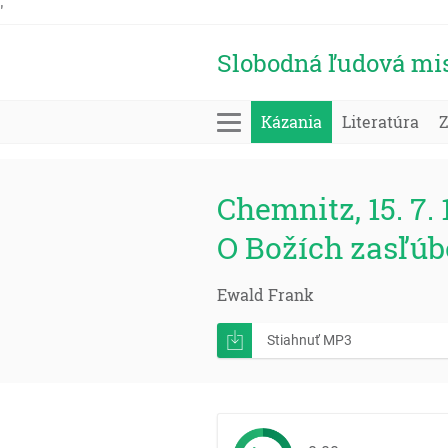
'
Slobodná ľudová mi
Kázania
Literatúra
Chemnitz, 15. 7. 
O Božích zasľúbe
Ewald Frank
Stiahnuť MP3