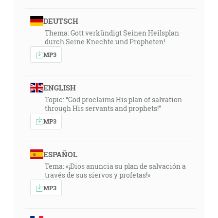
DEUTSCH
Thema: Gott verkündigt Seinen Heilsplan
durch Seine Knechte und Propheten!
MP3
ENGLISH
Topic: “God proclaims His plan of salvation
through His servants and prophets!”
MP3
ESPAÑOL
Tema: «¡Dios anuncia su plan de salvación a
través de sus siervos y profetas!»
MP3