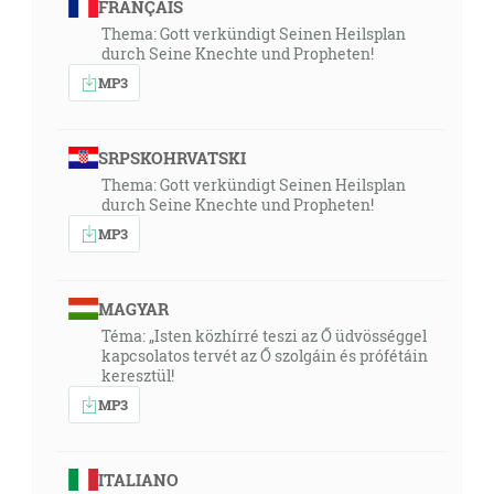
FRANÇAIS
Thema: Gott verkündigt Seinen Heilsplan
durch Seine Knechte und Propheten!
MP3
SRPSKOHRVATSKI
Thema: Gott verkündigt Seinen Heilsplan
durch Seine Knechte und Propheten!
MP3
MAGYAR
Téma: „Isten közhírré teszi az Ő üdvösséggel
kapcsolatos tervét az Ő szolgáin és prófétáin
keresztül!
MP3
ITALIANO