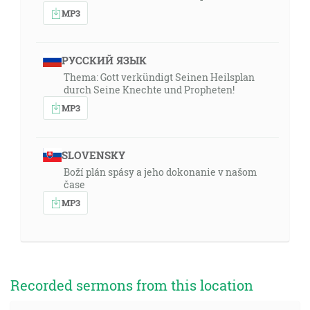
MP3
РУССКИЙ ЯЗЫК
Thema: Gott verkündigt Seinen Heilsplan
durch Seine Knechte und Propheten!
MP3
SLOVENSKY
Boží plán spásy a jeho dokonanie v našom
čase
MP3
Recorded sermons from this location