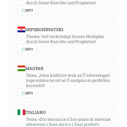
durch Seine Knechte und Propheten!
MP3
SRPSKOHRVATSKI
Thema: Gott verkündigt Seinen Heilsplan
durch Seine Knechte und Propheten!
MP3
MAGYAR
Téma: „Isten közhírré teszi az Ő üdvösséggel
kapcsolatos tervét az Ő szolgáin és prófétáin
keresztül!
MP3
ITALIANO
Tema: «Dio annuncia il Suo piano di salvezza
attraverso i Suoi servi e i Suoi profeti!»