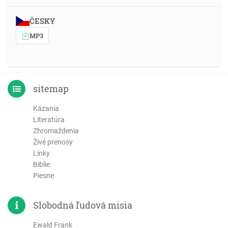
ČESKY
MP3
sitemap
Kázania
Literatúra
Zhromaždenia
Živé prenosy
Linky
Biblie
Piesne
Slobodná ľudová misia
Ewald Frank