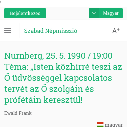
'
Bejelentkezés
Magyar
A
+
Szabad Népmisszió
Nurnberg, 25. 5. 1990 / 19:00
Téma: „Isten közhírré teszi az
Ő üdvösséggel kapcsolatos
tervét az Ő szolgáin és
prófétáin keresztül!
Ewald Frank
magyar