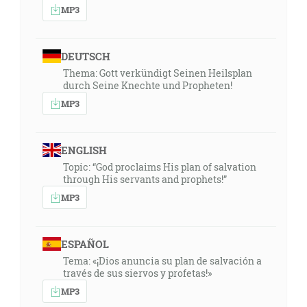
MP3
DEUTSCH
Thema: Gott verkündigt Seinen Heilsplan
durch Seine Knechte und Propheten!
MP3
ENGLISH
Topic: “God proclaims His plan of salvation
through His servants and prophets!”
MP3
ESPAÑOL
Tema: «¡Dios anuncia su plan de salvación a
través de sus siervos y profetas!»
MP3