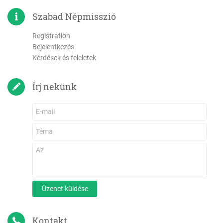
Szabad Népmisszió
Registration
Bejelentkezés
Kérdések és feleletek
Írj nekünk
Üzenet küldése
Kontakt