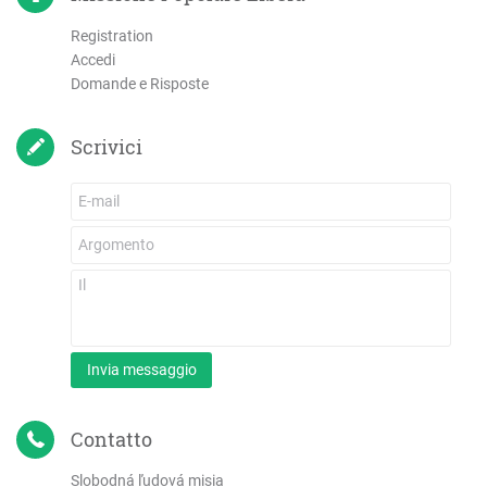
Registration
Accedi
Domande e Risposte
Scrivici
Invia messaggio
Contatto
Slobodná ľudová misia