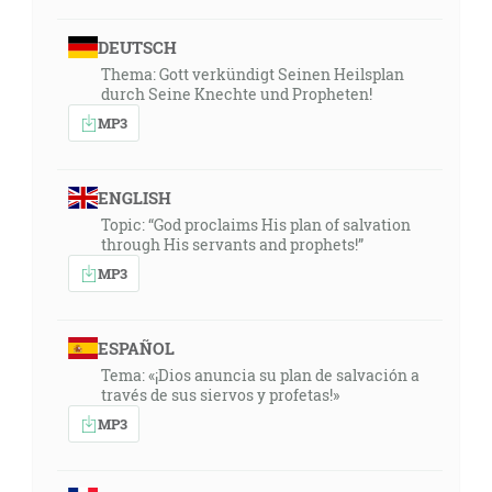
DEUTSCH
Thema: Gott verkündigt Seinen Heilsplan
durch Seine Knechte und Propheten!
MP3
ENGLISH
Topic: “God proclaims His plan of salvation
through His servants and prophets!”
MP3
ESPAÑOL
Tema: «¡Dios anuncia su plan de salvación a
través de sus siervos y profetas!»
MP3