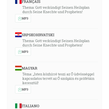
FRANÇAIS
Thema: Gott verkündigt Seinen Heilsplan
durch Seine Knechte und Propheten!
MP3
SRPSKOHRVATSKI
Thema: Gott verkündigt Seinen Heilsplan
durch Seine Knechte und Propheten!
MP3
MAGYAR
Téma: „Isten közhírré teszi az Ő üdvösséggel
kapcsolatos tervét az Ő szolgáin és prófétáin
keresztül!
MP3
ITALIANO