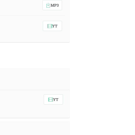
MP3
YT
YT