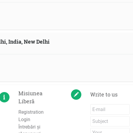
hi, India, New Delhi
Misiunea
Write to us
Liberă
Registration
Login
Întrebări şi