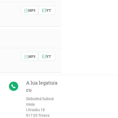
MP3
YT
MP3
YT
A lua legatura
cu
Slobodná ľudová
misia
I.Krasku 18
917 05 Trnava