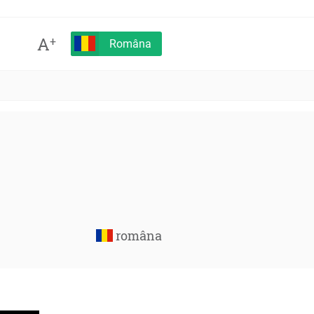
A
+
Româna
româna