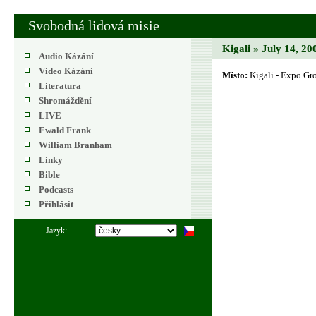
Svobodná lidová misie
Kigali » July 14, 20
Audio Kázání
Video Kázání
Místo:
Kigali - Expo Gr
Literatura
Shromáždění
LIVE
Ewald Frank
William Branham
Linky
Bible
Podcasts
Přihlásit
Jazyk: