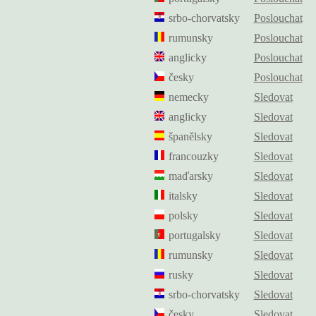
srbo-chorvatsky
Poslouchat
rumunsky
Poslouchat
anglicky
Poslouchat
česky
Poslouchat
nemecky
Sledovat
anglicky
Sledovat
španělsky
Sledovat
francouzky
Sledovat
maďarsky
Sledovat
italsky
Sledovat
polsky
Sledovat
portugalsky
Sledovat
rumunsky
Sledovat
rusky
Sledovat
srbo-chorvatsky
Sledovat
česky
Sledovat