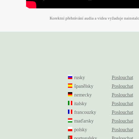
Korektní přehrávání audia a videa vyžaduje nainsta
rusky
Poslouchat
španělsky
Poslouchat
nemecky
Poslouchat
italsky
Poslouchat
francouzky
Poslouchat
maďarsky
Poslouchat
polsky
Poslouchat
portugalsky
Poslouchat