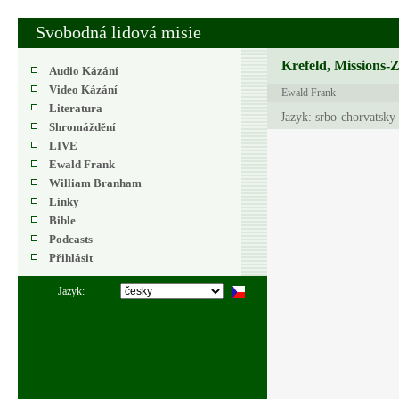
Svobodná lidová misie
Krefeld, Missions-
Audio Kázání
Video Kázání
Ewald Frank
Literatura
Jazyk: srbo-chorvatsky
Shromáždění
LIVE
Ewald Frank
William Branham
Linky
Bible
Podcasts
Přihlásit
Jazyk: