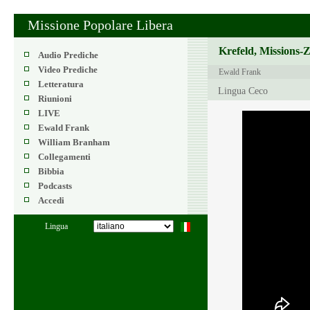
Missione Popolare Libera
Krefeld, Missions-
Audio Prediche
Video Prediche
Ewald Frank
Letteratura
Lingua Ceco
Riunioni
LIVE
Ewald Frank
William Branham
Collegamenti
Bibbia
Podcasts
Accedi
Lingua