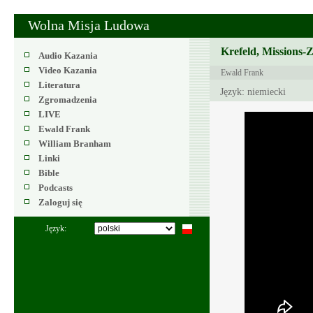
Wolna Misja Ludowa
Krefeld, Missions-
Audio Kazania
Video Kazania
Ewald Frank
Literatura
Język: niemiecki
Zgromadzenia
LIVE
Ewald Frank
William Branham
Linki
Bible
Podcasts
Zaloguj się
Język: