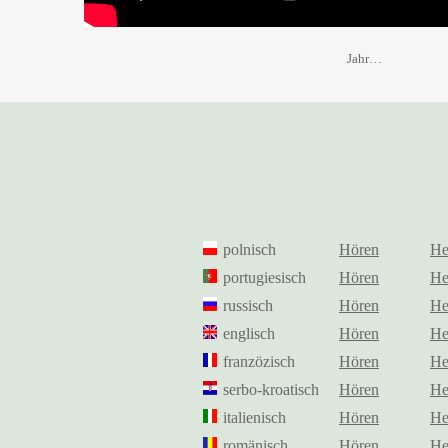
Jahr…
polnisch
Hören
He
portugiesisch
Hören
He
russisch
Hören
He
englisch
Hören
He
franzözisch
Hören
He
serbo-kroatisch
Hören
He
italienisch
Hören
He
romänisch
Hören
He