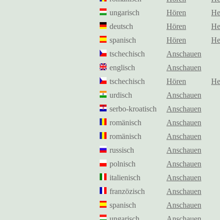
ungarisch
Hören
He
deutsch
Hören
He
spanisch
Hören
He
tschechisch
Anschauen
englisch
Anschauen
tschechisch
Hören
He
urdisch
Anschauen
serbo-kroatisch
Anschauen
romänisch
Anschauen
romänisch
Anschauen
russisch
Anschauen
polnisch
Anschauen
italienisch
Anschauen
franzözisch
Anschauen
spanisch
Anschauen
ungarisch
Anschauen