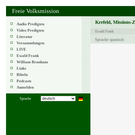
Freie Volksmission
Krefeld, Missions-
Audio Predigten
Video Predigten
Ewald Frank
Literatur
Sprache spanisch
Versammlungen
LIVE
Ewald Frank
William Branham
Links
Bibeln
Podcasts
Anmelden
Sprache