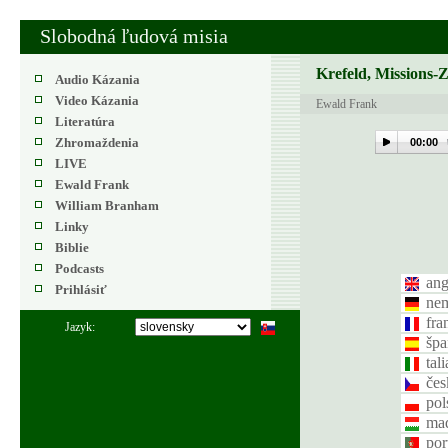
Slobodná ľudová misia
Krefeld, Missions-
Audio Kázania
Video Kázania
Ewald Frank
Literatúra
Zhromaždenia
00:00
LIVE
Ewald Frank
William Branham
Linky
Biblie
Podcasts
ang
Prihlásiť
ne
fra
Jazyk:
špa
tal
čes
pol
ma
por