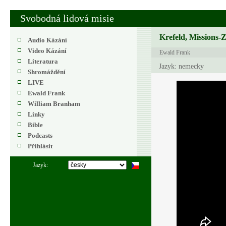
Svobodná lidová misie
Krefeld, Missions-
Audio Kázání
Video Kázání
Ewald Frank
Literatura
Jazyk: nemecky
Shromáždění
LIVE
Ewald Frank
William Branham
Linky
Bible
Podcasts
Přihlásit
Jazyk: