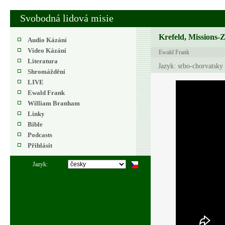
Svobodná lidová misie
Krefeld, Missions-
Audio Kázání
Video Kázání
Ewald Frank
Literatura
Jazyk: srbo-chorvatsky
Shromáždění
LIVE
Ewald Frank
William Branham
Linky
Bible
Podcasts
Přihlásit
Jazyk: