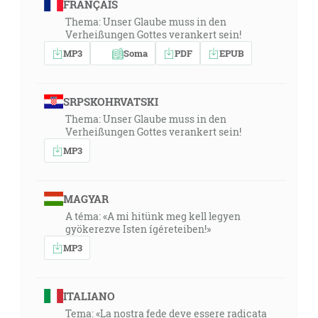
FRANÇAIS
Thema: Unser Glaube muss in den
Verheißungen Gottes verankert sein!
MP3
Soma
PDF
EPUB
SRPSKOHRVATSKI
Thema: Unser Glaube muss in den
Verheißungen Gottes verankert sein!
MP3
MAGYAR
A téma: «A mi hitünk meg kell legyen
gyökerezve Isten ígéreteiben!»
MP3
ITALIANO
Tema: «La nostra fede deve essere radicata