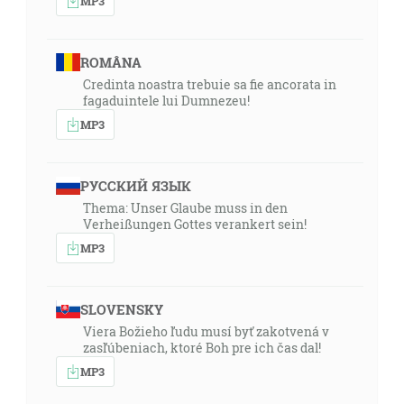
MP3
ROMÂNA
Credinta noastra trebuie sa fie ancorata in
fagaduintele lui Dumnezeu!
MP3
РУССКИЙ ЯЗЫК
Thema: Unser Glaube muss in den
Verheißungen Gottes verankert sein!
MP3
SLOVENSKY
Viera Božieho ľudu musí byť zakotvená v
zasľúbeniach, ktoré Boh pre ich čas dal!
MP3