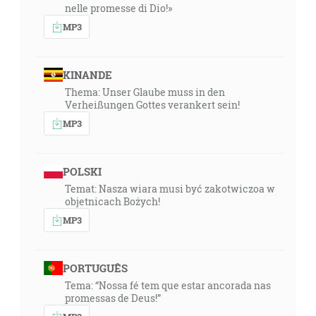
nelle promesse di Dio!»
MP3
KINANDE
Thema: Unser Glaube muss in den
Verheißungen Gottes verankert sein!
MP3
POLSKI
Temat: Nasza wiara musi być zakotwiczoa w
objetnicach Bożych!
MP3
PORTUGUÊS
Tema: “Nossa fé tem que estar ancorada nas
promessas de Deus!”