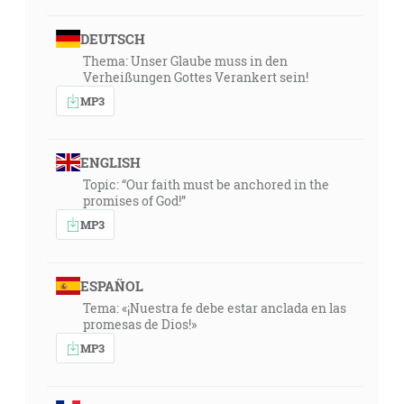
DEUTSCH
Thema: Unser Glaube muss in den
Verheißungen Gottes Verankert sein!
MP3
ENGLISH
Topic: “Our faith must be anchored in the
promises of God!”
MP3
ESPAÑOL
Tema: «¡Nuestra fe debe estar anclada en las
promesas de Dios!»
MP3