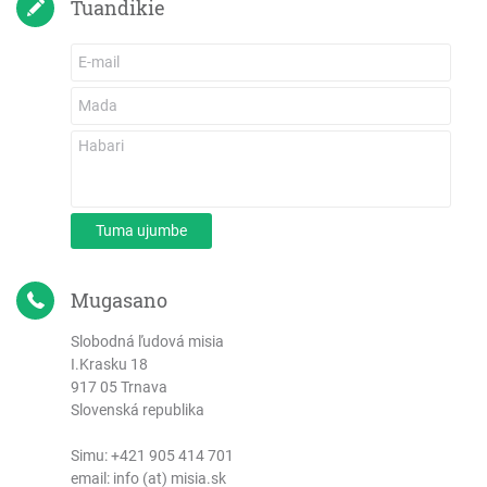
Tuandikie
Tuma ujumbe
Mugasano
Slobodná ľudová misia
I.Krasku 18
917 05 Trnava
Slovenská republika
Simu:
+421 905 414 701
email: info (at) misia.sk