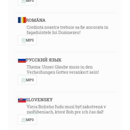
MP3
ROMÂNA
Credinta noastra trebuie sa fie ancorata in
fagaduintele lui Dumnezeu!
MP3
РУССКИЙ ЯЗЫК
Thema: Unser Glaube muss in den
Verheißungen Gottes verankert sein!
MP3
SLOVENSKY
Viera Božieho ľudu musí byť zakotvená v
zasľúbeniach, ktoré Boh pre ich čas dal!
MP3