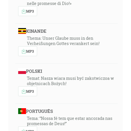
nelle promesse di Dio!»
MP3
KINANDE
Thema: Unser Glaube muss in den
Verheißungen Gottes verankert sein!
MP3
POLSKI
Temat: Nasza wiara musi być zakotwiczoa w
objetnicach Bożych!
MP3
PORTUGUÊS
Tema: “Nossa fé tem que estar ancorada nas
promessas de Deus!”