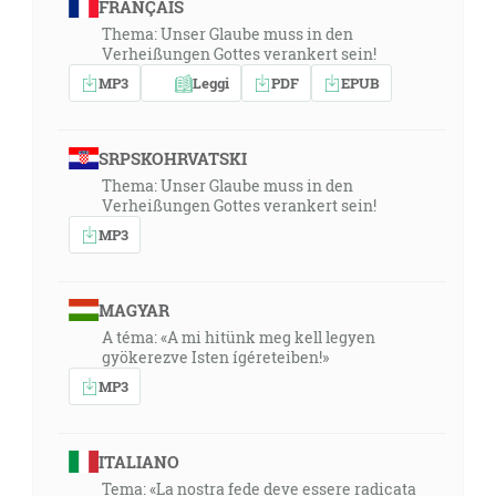
FRANÇAIS
Thema: Unser Glaube muss in den
Verheißungen Gottes verankert sein!
MP3
Leggi
PDF
EPUB
SRPSKOHRVATSKI
Thema: Unser Glaube muss in den
Verheißungen Gottes verankert sein!
MP3
MAGYAR
A téma: «A mi hitünk meg kell legyen
gyökerezve Isten ígéreteiben!»
MP3
ITALIANO
Tema: «La nostra fede deve essere radicata