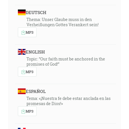
DEUTSCH
Thema: Unser Glaube muss in den
Verheißungen Gottes Verankert sein!
MP3
ENGLISH
Topic: “Our faith must be anchored in the
promises of God!”
MP3
ESPAÑOL
Tema: «¡Nuestra fe debe estar anclada en las
promesas de Dios!»
MP3