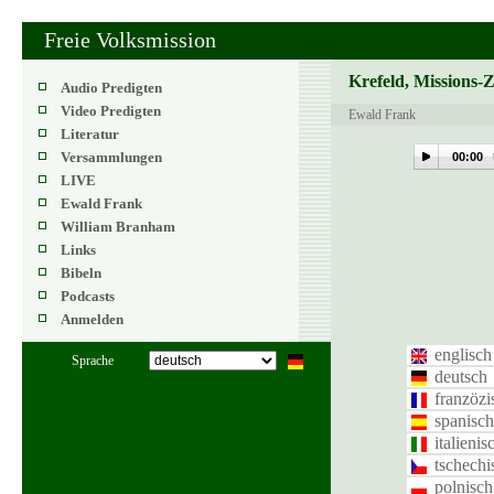
Freie Volksmission
Krefeld, Missions-
Audio Predigten
Video Predigten
Ewald Frank
Literatur
Versammlungen
00:00
LIVE
Ewald Frank
William Branham
Links
Bibeln
Podcasts
Anmelden
englisch
Sprache
deutsch
franzözi
spanisch
italienis
tschechi
polnisch