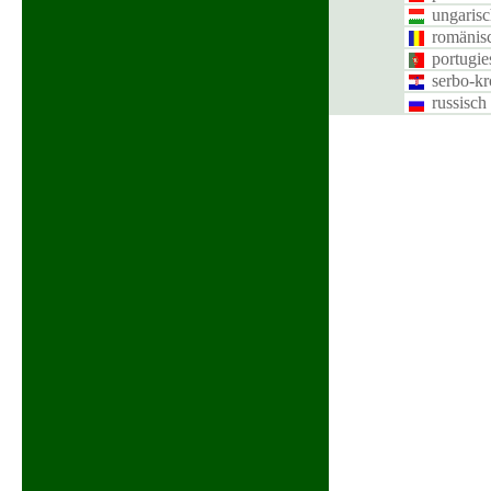
ungaris
romänis
portugie
serbo-kr
russisch