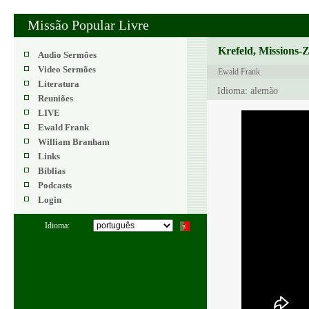
Missão Popular Livre
Krefeld, Missions-
Audio Sermões
Video Sermões
Ewald Frank
Literatura
Idioma: alemão
Reuniões
LIVE
Ewald Frank
William Branham
Links
Bíblias
Podcasts
Login
Idioma: