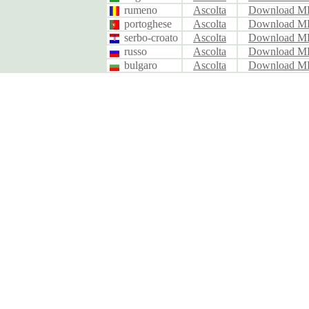
rumeno
Ascolta
Download M
portoghese
Ascolta
Download M
serbo-croato
Ascolta
Download M
russo
Ascolta
Download M
bulgaro
Ascolta
Download M