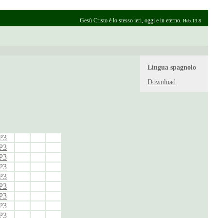
Gesù Cristo è lo stesso ieri, oggi e in eterno.
Heb.13.8
Lingua
spagnolo
Download
P3
P3
P3
P3
P3
P3
P3
P3
P3