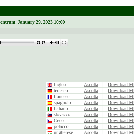
Zentrum, January 29, 2023 10:00
72:37
Inglese
Ascolta
Download M
tedesco
Ascolta
Download M
francese
Ascolta
Download M
spagnolo
Ascolta
Download M
Italiano
Ascolta
Download M
slovacco
Ascolta
Download M
Ceco
Ascolta
Download M
polacco
Ascolta
Download M
ungherese
Ascolta
Download M