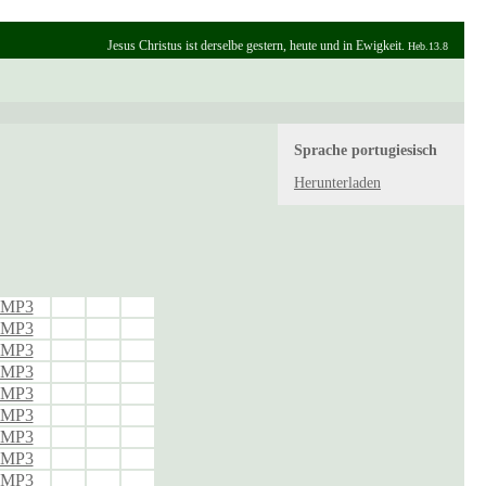
Jesus Christus ist derselbe gestern, heute und in Ewigkeit.
Heb.13.8
Sprache
portugiesisch
Herunterladen
n MP3
n MP3
n MP3
n MP3
n MP3
n MP3
n MP3
n MP3
n MP3