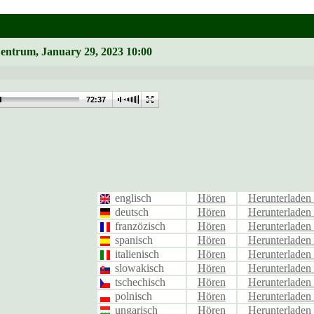
Zentrum, January 29, 2023 10:00
72:37
englisch
Hören
Herunterlade
deutsch
Hören
Herunterlade
franzözisch
Hören
Herunterlade
spanisch
Hören
Herunterlade
italienisch
Hören
Herunterlade
slowakisch
Hören
Herunterlade
tschechisch
Hören
Herunterlade
polnisch
Hören
Herunterlade
ungarisch
Hören
Herunterlade