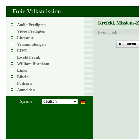
Freie Volksmission
Krefeld, Missions-
Audio Predigten
Video Predigten
Ewald Frank
Literatur
Versammlungen
00:00
LIVE
Ewald Frank
William Branham
Links
Bibeln
Podcasts
Anmelden
Sprache