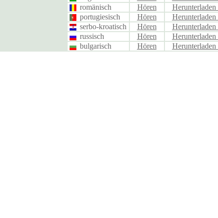
romänisch
Hören
Herunterlade
portugiesisch
Hören
Herunterlade
serbo-kroatisch
Hören
Herunterlade
russisch
Hören
Herunterlade
bulgarisch
Hören
Herunterlade