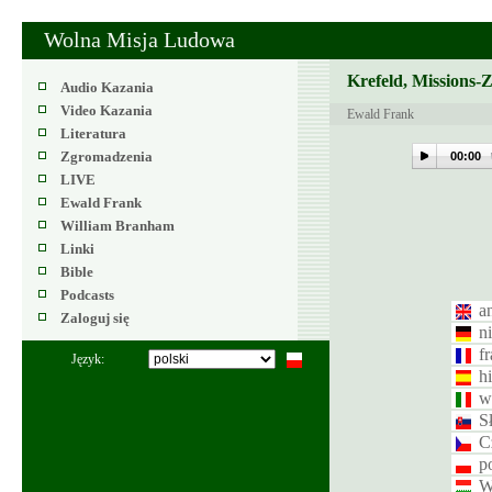
Wolna Misja Ludowa
Krefeld, Missions-
Audio Kazania
Video Kazania
Ewald Frank
Literatura
Zgromadzenia
00:00
LIVE
Ewald Frank
William Branham
Linki
Bible
Podcasts
an
Zaloguj się
n
f
Język:
h
w
S
C
p
W