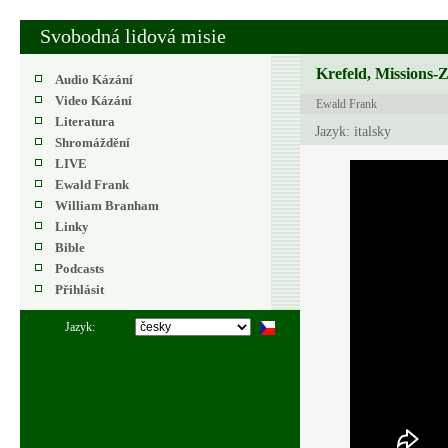
Svobodná lidová misie
Krefeld, Missions-
Audio Kázání
Video Kázání
Ewald Frank
Literatura
Jazyk: italsky
Shromáždění
LIVE
Ewald Frank
William Branham
Linky
Bible
Podcasts
Přihlásit
Jazyk: