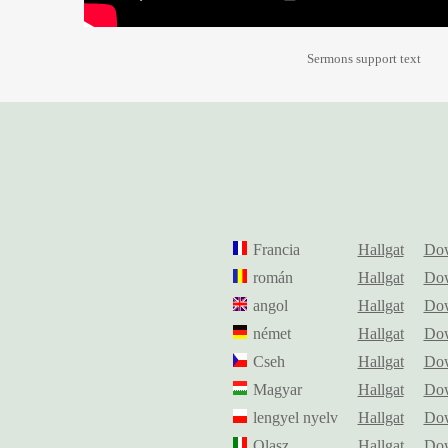
Sermons support text
Francia
Hallgat
Do
román
Hallgat
Do
angol
Hallgat
Do
német
Hallgat
Do
Cseh
Hallgat
Do
Magyar
Hallgat
Do
lengyel nyelv
Hallgat
Do
Olasz
Hallgat
Do