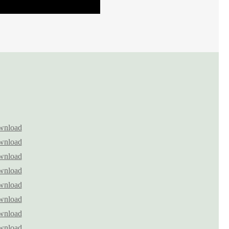
wnload
wnload
wnload
wnload
wnload
wnload
wnload
wnload