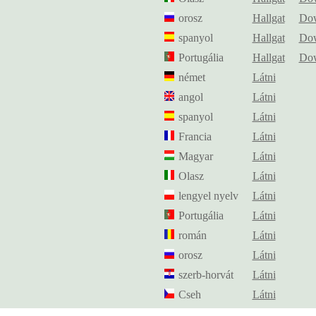
orosz
Hallgat
Do
spanyol
Hallgat
Do
Portugália
Hallgat
Do
német
Látni
angol
Látni
spanyol
Látni
Francia
Látni
Magyar
Látni
Olasz
Látni
lengyel nyelv
Látni
Portugália
Látni
román
Látni
orosz
Látni
szerb-horvát
Látni
Cseh
Látni