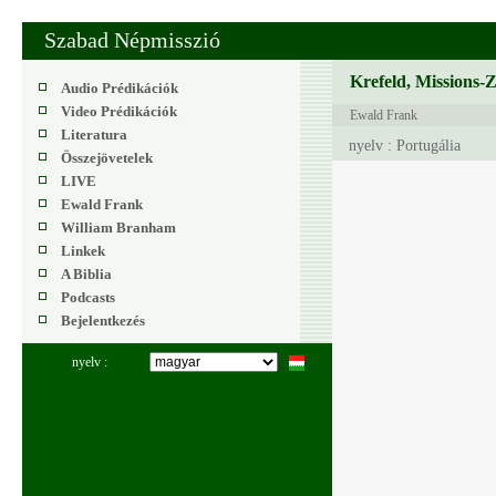
Szabad Népmisszió
Krefeld, Missions-
Audio Prédikációk
Video Prédikációk
Ewald Frank
Literatura
nyelv : Portugália
Összejövetelek
LIVE
Ewald Frank
William Branham
Linkek
A Biblia
Podcasts
Bejelentkezés
nyelv :