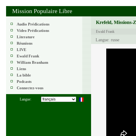
Mission Populaire Libre
Krefeld, Missions-
Audio Prédications
Video Prédications
Ewald Frank
Literature
Langue: russe
Réunions
LIVE
Ewald Frank
William Branham
Liens
La bible
Podcasts
Connectez-vous
Langue: