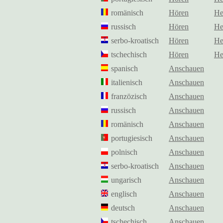
romänisch
Hören
He
russisch
Hören
He
serbo-kroatisch
Hören
He
tschechisch
Hören
He
spanisch
Anschauen
italienisch
Anschauen
franzözisch
Anschauen
russisch
Anschauen
romänisch
Anschauen
portugiesisch
Anschauen
polnisch
Anschauen
serbo-kroatisch
Anschauen
ungarisch
Anschauen
englisch
Anschauen
deutsch
Anschauen
tschechisch
Anschauen