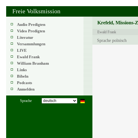
Freie Volksmission
Krefeld, Missions-
Audio Predigten
Video Predigten
Ewald Frank
Literatur
Sprache polnisch
Versammlungen
LIVE
Ewald Frank
William Branham
Links
Bibeln
Podcasts
Anmelden
Sprache