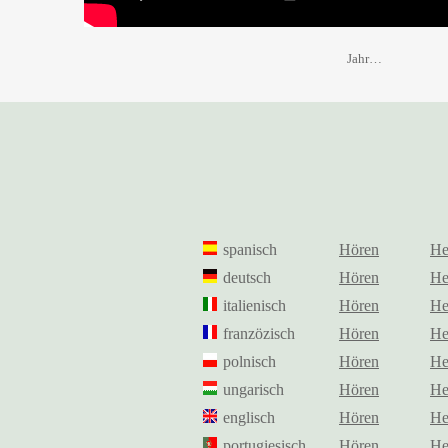
Jahr…
spanisch
Hören
He
deutsch
Hören
He
italienisch
Hören
He
franzözisch
Hören
He
polnisch
Hören
He
ungarisch
Hören
He
englisch
Hören
He
portugiesisch
Hören
He