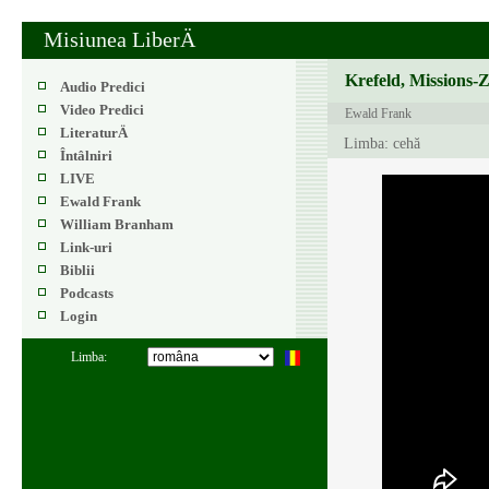
Misiunea LiberÄ
Krefeld, Missions-
Audio Predici
Video Predici
Ewald Frank
LiteraturÄ
Limba: cehă
Întâlniri
LIVE
Ewald Frank
William Branham
Link-uri
Biblii
Podcasts
Login
Limba: