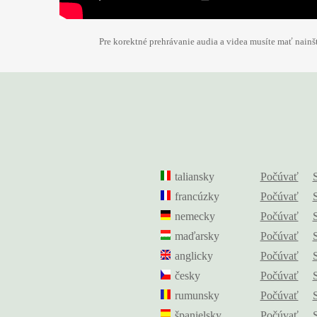
Pre korektné prehrávanie audia a videa musíte mať nain
taliansky
Počúvať
francúzky
Počúvať
nemecky
Počúvať
maďarsky
Počúvať
anglicky
Počúvať
česky
Počúvať
rumunsky
Počúvať
španielsky
Počúvať