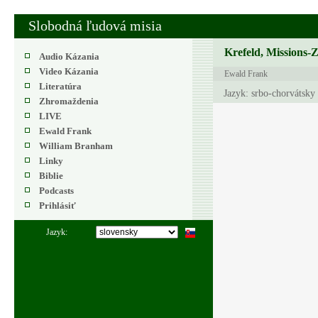
Slobodná ľudová misia
Krefeld, Missions-
Audio Kázania
Video Kázania
Ewald Frank
Literatúra
Jazyk: srbo-chorvátsky
Zhromaždenia
LIVE
Ewald Frank
William Branham
Linky
Biblie
Podcasts
Prihlásiť
Jazyk: