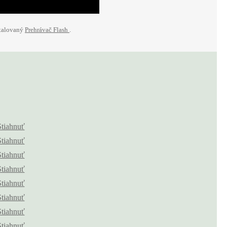
štalovaný
Prehrávač Flash
.
Stiahnuť
Stiahnuť
Stiahnuť
Stiahnuť
Stiahnuť
Stiahnuť
Stiahnuť
Stiahnuť