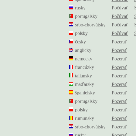
rusky
Počúvať
portugalsky
Počúvať
srbo-chorvátsky
Počúvať
polsky
Počúvať
česky
Pozerať
anglicky
Pozerať
nemecky
Pozerať
francúzky
Pozerať
taliansky
Pozerať
maďarsky
Pozerať
španielsky
Pozerať
portugalsky
Pozerať
polsky
Pozerať
rumunsky
Pozerať
srbo-chorvátsky
Pozerať
rusky
Pozerať