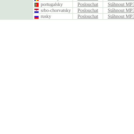
portugalsky
Poslouchat
Stáhnout MP
srbo-chorvatsky
Poslouchat
Stáhnout MP
rusky
Poslouchat
Stáhnout MP