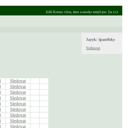
Ježíš Kristus včera, dnes a naveky tentýž jest.
Žid.13.8
Jazyk:
španělsky
Stáhnout
3
Sledovat
3
Sledovat
3
Sledovat
3
Sledovat
3
Sledovat
3
Sledovat
3
Sledovat
3
Sledovat
3
Sledovat