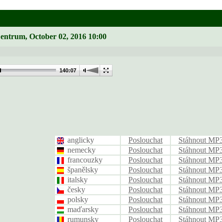
Zentrum, October 02, 2016 10:00
140:07
anglicky
Poslouchat
Stáhnout MP
nemecky
Poslouchat
Stáhnout MP
francouzky
Poslouchat
Stáhnout MP
španělsky
Poslouchat
Stáhnout MP
italsky
Poslouchat
Stáhnout MP
česky
Poslouchat
Stáhnout MP
polsky
Poslouchat
Stáhnout MP
maďarsky
Poslouchat
Stáhnout MP
rumunsky
Poslouchat
Stáhnout MP