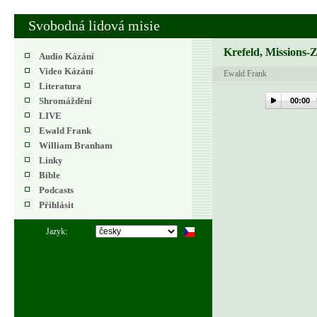
Svobodná lidová misie
Krefeld, Missions-
Audio Kázání
Video Kázání
Ewald Frank
Literatura
Shromáždění
00:00
LIVE
Ewald Frank
William Branham
Linky
Bible
Podcasts
Přihlásit
Jazyk: