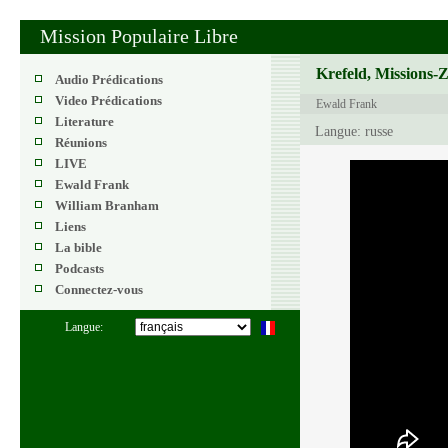
Mission Populaire Libre
Krefeld, Missions-
Audio Prédications
Video Prédications
Ewald Frank
Literature
Langue: russe
Réunions
LIVE
Ewald Frank
William Branham
Liens
La bible
Podcasts
Connectez-vous
Langue: