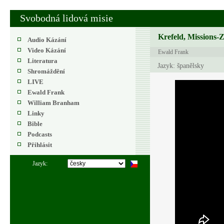
Svobodná lidová misie
Krefeld, Missions-
Audio Kázání
Video Kázání
Ewald Frank
Literatura
Jazyk: španělsky
Shromáždění
LIVE
Ewald Frank
William Branham
Linky
Bible
Podcasts
Přihlásit
Jazyk: