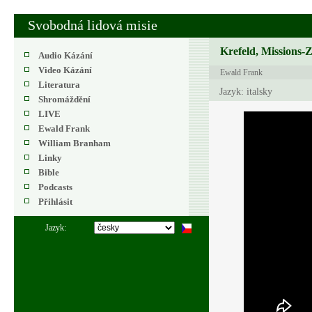
Svobodná lidová misie
Krefeld, Missions-
Audio Kázání
Video Kázání
Ewald Frank
Literatura
Jazyk: italsky
Shromáždění
LIVE
Ewald Frank
William Branham
Linky
Bible
Podcasts
Přihlásit
Jazyk: