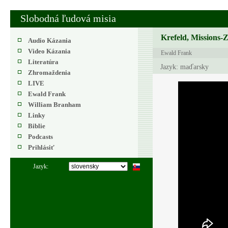
Slobodná ľudová misia
Krefeld, Missions-
Audio Kázania
Video Kázania
Ewald Frank
Literatúra
Jazyk: maďarsky
Zhromaždenia
LIVE
Ewald Frank
William Branham
Linky
Biblie
Podcasts
Prihlásiť
Jazyk: