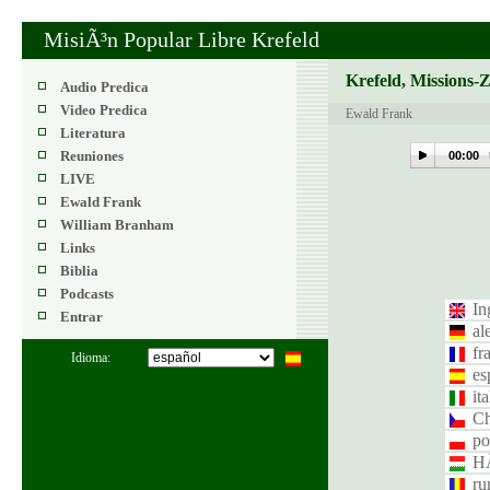
MisiÃ³n Popular Libre Krefeld
Krefeld, Missions-
Audio Predica
Video Predica
Ewald Frank
Literatura
Reuniones
00:00
LIVE
Ewald Frank
William Branham
Links
Biblia
Podcasts
In
Entrar
al
fr
Idioma:
es
it
Ch
po
H
ru