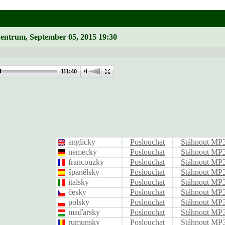
Zentrum, September 05, 2015 19:30
111:40
anglicky
Poslouchat
Stáhnout MP
nemecky
Poslouchat
Stáhnout MP
francouzky
Poslouchat
Stáhnout MP
španělsky
Poslouchat
Stáhnout MP
italsky
Poslouchat
Stáhnout MP
česky
Poslouchat
Stáhnout MP
polsky
Poslouchat
Stáhnout MP
maďarsky
Poslouchat
Stáhnout MP
rumunsky
Poslouchat
Stáhnout MP