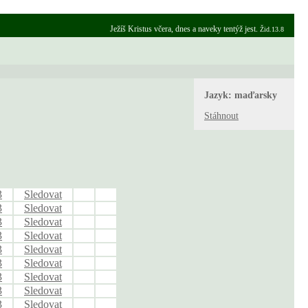
Ježíš Kristus včera, dnes a naveky tentýž jest.
Žid.13.8
Jazyk:
maďarsky
Stáhnout
3
Sledovat
3
Sledovat
3
Sledovat
3
Sledovat
3
Sledovat
3
Sledovat
3
Sledovat
3
Sledovat
3
Sledovat