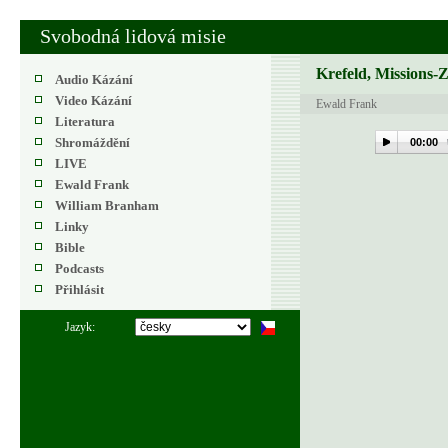
Svobodná lidová misie
Krefeld, Missions-
Audio Kázání
Video Kázání
Ewald Frank
Literatura
Shromáždění
00:00
LIVE
Ewald Frank
William Branham
Linky
Bible
Podcasts
Přihlásit
Jazyk: