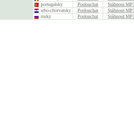
portugalsky
Poslouchat
Stáhnout MP
srbo-chorvatsky
Poslouchat
Stáhnout MP
rusky
Poslouchat
Stáhnout MP