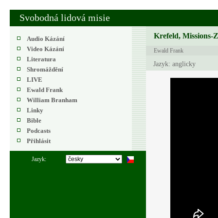
Svobodná lidová misie
Krefeld, Missions-
Audio Kázání
Video Kázání
Ewald Frank
Literatura
Jazyk: anglicky
Shromáždění
LIVE
Ewald Frank
William Branham
Linky
Bible
Podcasts
Přihlásit
Jazyk: