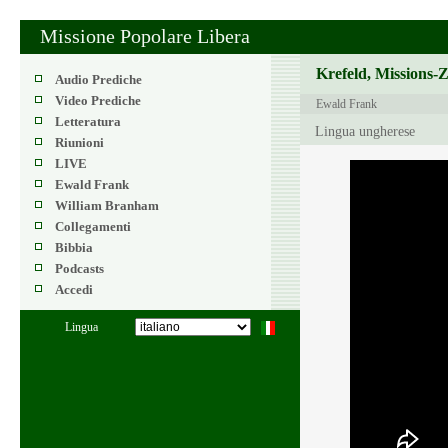
Missione Popolare Libera
Krefeld, Missions-
Audio Prediche
Video Prediche
Ewald Frank
Letteratura
Lingua ungherese
Riunioni
LIVE
Ewald Frank
William Branham
Collegamenti
Bibbia
Podcasts
Accedi
Lingua