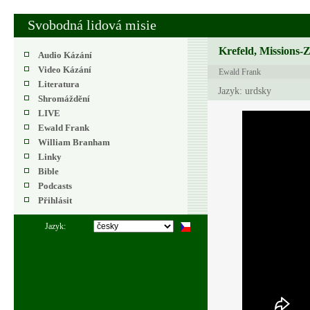
Svobodná lidová misie
Krefeld, Missions-
Audio Kázání
Video Kázání
Ewald Frank
Literatura
Jazyk: urdsky
Shromáždění
LIVE
Ewald Frank
William Branham
Linky
Bible
Podcasts
Přihlásit
Jazyk: