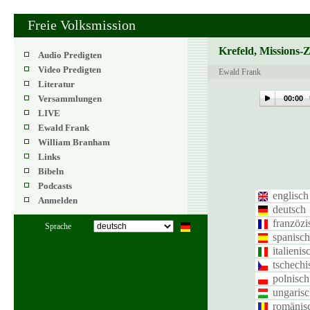
Freie Volksmission
Krefeld, Missions-
Audio Predigten
Video Predigten
Ewald Frank
Literatur
Versammlungen
00:00
LIVE
Ewald Frank
William Branham
Links
Bibeln
Podcasts
englisch
Anmelden
deutsch
franzözi
Sprache
spanisch
italienis
tschechi
polnisch
ungaris
romänis