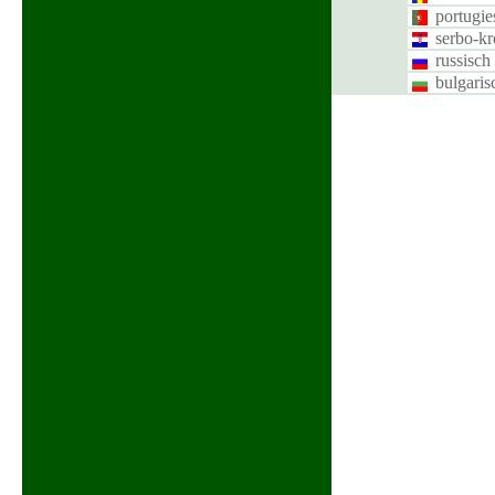
portugie
serbo-kr
russisch
bulgaris