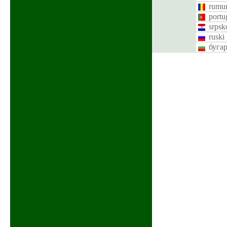
rumun
portu
srpsk
ruski
буга