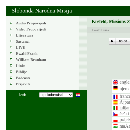
Slobonda Narodna Misija
Krefeld, Missions-
Audio Propovijedi
Video Propovijedi
Ewald Frank
Literatura
Sastanci
00:00
LIVE
Ewald Frank
William Branham
Links
Biblije
Podcasts
engle
Prijaviti
njema
Jezik
franc
Å¡pan
talija
češki
poljsk
maÄa