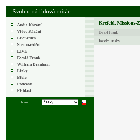
Svobodná lidová misie
Krefeld, Missions-
Audio Kázání
Video Kázání
Ewald Frank
Literatura
Jazyk: rusky
Shromáždění
LIVE
Ewald Frank
William Branham
Linky
Bible
Podcasts
Přihlásit
Jazyk: