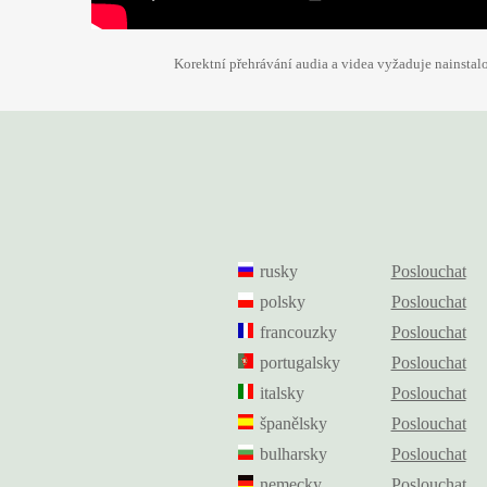
Korektní přehrávání audia a videa vyžaduje nainsta
rusky
Poslouchat
polsky
Poslouchat
francouzky
Poslouchat
portugalsky
Poslouchat
italsky
Poslouchat
španělsky
Poslouchat
bulharsky
Poslouchat
nemecky
Poslouchat