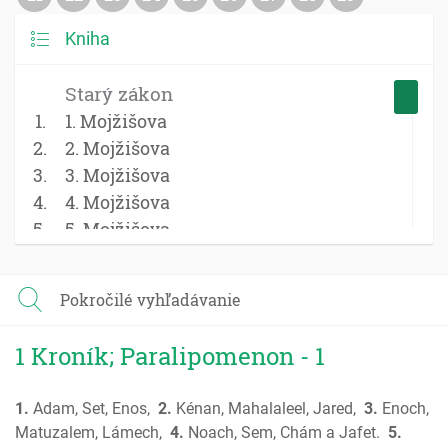
Kniha
Starý zákon
1. Mojžišova
2. Mojžišova
3. Mojžišova
4. Mojžišova
5. Mojžišova
Jozue
Sudcovia
Pokročilé vyhľadávanie
Rút
1 Samuel
1 Kroník; Paralipomenon - 1
2 Samuel
1 Kniha kráľov
1.
Adam, Set, Enos,
2.
Kénan, Mahalaleel, Jared,
3.
Enoch,
2 Kniha kráľov
Matuzalem, Lámech,
4.
Noach, Sem, Chám a Jafet.
5.
1 Kroník; Paralipomenon