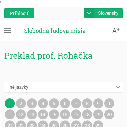
'
Prihlásiť
Slovensky
A
+
Slobodná ľudová misia
Preklad prof. Roháčka
Iné jazyky
1
2
3
4
5
6
7
8
9
10
11
12
13
14
15
16
17
18
19
20
21
22
23
24
25
26
27
28
29