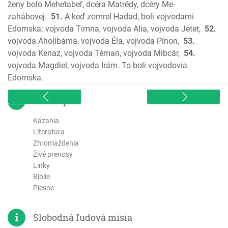
1 Jána
ženy bolo Mehetabeľ, dcéra Matrédy, dcéry Me-
2 Jána
zahábovej.
51.
A keď zomrel Hadad, boli vojvodami
3 Jána
Edomska: vojvoda Timna, vojvoda Alia, vojvoda Jetet,
52.
vojvoda Aholibáma, vojvoda Éla, vojvoda Pínon,
53.
List Júdov
vojvoda Kenaz, vojvoda Téman, vojvoda Mibcár,
54.
Zjavenie Jána
vojvoda Magdiel, vojvoda Irám. To boli vojvodovia
Edomska.
sitemap
Kázania
Literatúra
Zhromaždenia
Živé prenosy
Linky
Biblie
Piesne
Slobodná ľudová misia