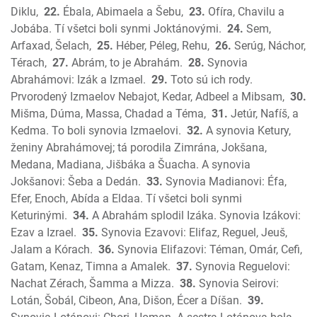
Amos
Diklu,
22.
Ébala, Abimaela a Šebu,
23.
Ofíra, Chavilu a
Obadiáš
Jobába. Tí všetci boli synmi Joktánovými.
24.
Sem,
Jonáš
Arfaxad, Šelach,
25.
Héber, Péleg, Rehu,
26.
Serúg, Náchor,
Micheáš
Térach,
27.
Abrám, to je Abrahám.
28.
Synovia
Abrahámovi: Izák a Izmael.
29.
Toto sú ich rody.
Nahum
Prvorodený Izmaelov Nebajot, Kedar, Adbeel a Mibsam,
30.
Abakuk
Mišma, Dúma, Massa, Chadad a Téma,
31.
Jetúr, Nafíš, a
Sofoniáš
Kedma. To boli synovia Izmaelovi.
32.
A synovia Ketury,
Aggeus
ženiny Abrahámovej; tá porodila Zimrána, Jokšana,
Zachariáš
Medana, Madiana, Jišbáka a Šuacha. A synovia
Malachiáš
Jokšanovi: Šeba a Dedán.
33.
Synovia Madianovi: Éfa,
Nový zákon
Efer, Enoch, Abída a Eldaa. Tí všetci boli synmi
Ev. Matúša
Keturinými.
34.
A Abrahám splodil Izáka. Synovia Izákovi:
Ezav a Izrael.
35.
Synovia Ezavovi: Elifaz, Reguel, Jeuš,
Ev. Marka
Jalam a Kórach.
36.
Synovia Elifazovi: Téman, Omár, Cefi,
Ev. Lukáša
Gatam, Kenaz, Timna a Amalek.
37.
Synovia Reguelovi:
Ev. Jána
Nachat Zérach, Šamma a Mizza.
38.
Synovia Seirovi:
Skutky apoštolov
Lotán, Šobál, Cibeon, Ana, Dišon, Écer a Díšan.
39.
List Rimanom