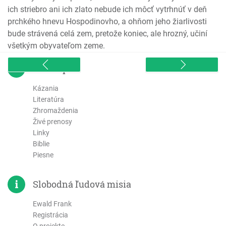
ich striebro ani ich zlato nebude ich môcť vytrhnúť v deň
Efezským
prchkého hnevu Hospodinovho, a ohňom jeho žiarlivosti
Filipským
bude strávená celá zem, pretože koniec, ale hrozný, učiní
Kolosenským
všetkým obyvateľom zeme.
1. Tesalonickým
2. Tesalonickým
sitemap
1. Timoteovi
Kázania
2. Timoteovi
Literatúra
Títovi
Zhromaždenia
Filemonovi
Živé prenosy
List Židom
Linky
Biblie
List Jakuba
Piesne
1. Petra
2. Petra
Slobodná ľudová misia
1 Jána
2 Jána
Ewald Frank
3 Jána
Registrácia