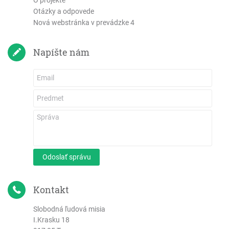
O projekte
List Júdov
Otázky a odpovede
Zjavenie Jána
Nová webstránka v prevádzke 4
Napíšte nám
Odoslať správu
Kontakt
Slobodná ľudová misia
I.Krasku 18