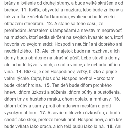
Micheáš
brány a kvílenie od druhej strany, a bude veľké skrúšenie od
brehov.
11.
Kvíľte, obyvatelia mažiara, lebo bude zničený a
Nahum
tak zamĺkne všetok ľud kramára; vyplienení budú všetci
Abakuk
obtiažení striebrom.
12.
A stane sa toho času, že
Sofoniáš
prehľadám Jeruzalem s lampášami a navštívim neprávosť
Aggeus
na mužoch, ktorí sedia skrčení na svojich kvasniciach, ktorí
Zachariáš
hovoria vo svojom srdci: Hospodin neučiní ani dobrého ani
Malachiáš
neučiní zlého.
13.
Ale ich majetok bude na rozchvat a ich
Nový zákon
domy budú obrátené na strašnú púšť. Lebo staväjú domy,
Ev. Matúša
ale nebudú bývať v nich, a sadia vinice, ale nebudú piť ich
vína.
14.
Blízko je deň Hospodinov, veľký, blízko a prijde
Ev. Marka
veľmi rýchle. Čujte, hlas dňa Hospodinovho! Horko tam
Ev. Lukáša
bude kričať hrdina.
15.
Ten deň bude dňom prchkého
Ev. Jána
hnevu, dňom úzkosti a súženia, dňom búrky a pustošenia,
Skutky apoštolov
dňom tmy a hustého mraku, dňom oblaku a mrákavy,
16.
List Rimanom
dňom trúby a surmy proti ohradeným mestám a proti
1. List Korintským
vysokým uhlom.
17.
A sovriem človeka úzkosťou, a budú
2. List Korintským
chodiť ako slepí, pretože hrešili proti Hospodinovi, a ich krv
Galatským
bude vyliata jako prach, a ich telá budú jako lajná.
18.
Ani