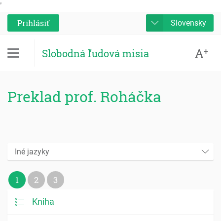
'
Prihlásiť
Slovensky
A
+
Slobodná ľudová misia
Preklad prof. Roháčka
Iné jazyky
1
2
3
Kniha