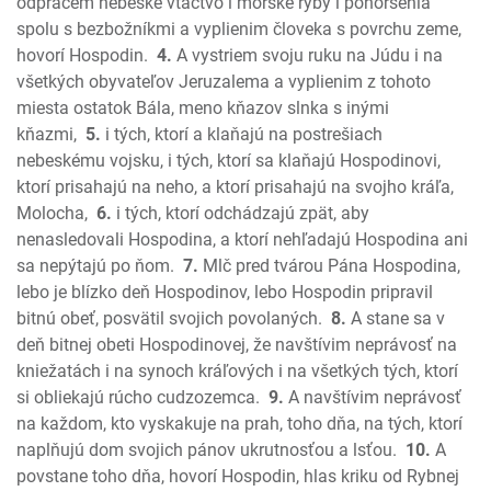
Nehemiáš
odpracem nebeské vtáctvo i morské ryby i pohoršenia
Ester
spolu s bezbožníkmi a vyplienim človeka s povrchu zeme,
hovorí Hospodin.
4.
A vystriem svoju ruku na Júdu i na
Jób
všetkých obyvateľov Jeruzalema a vyplienim z tohoto
Žalmy
miesta ostatok Bála, meno kňazov slnka s inými
Príslovia
kňazmi,
5.
i tých, ktorí a klaňajú na postrešiach
Kazateľ
nebeskému vojsku, i tých, ktorí sa klaňajú Hospodinovi,
Pieseň piesní
ktorí prisahajú na neho, a ktorí prisahajú na svojho kráľa,
Izaiáš
Molocha,
6.
i tých, ktorí odchádzajú zpät, aby
Jeremiáš
nenasledovali Hospodina, a ktorí nehľadajú Hospodina ani
Plač Jeremiášov
sa nepýtajú po ňom.
7.
Mlč pred tvárou Pána Hospodina,
lebo je blízko deň Hospodinov, lebo Hospodin pripravil
Ezechiel
bitnú obeť, posvätil svojich povolaných.
8.
A stane sa v
Daniel
deň bitnej obeti Hospodinovej, že navštívim neprávosť na
Ozeáš
kniežatách i na synoch kráľových i na všetkých tých, ktorí
Joel
si obliekajú rúcho cudzozemca.
9.
A navštívim neprávosť
Amos
na každom, kto vyskakuje na prah, toho dňa, na tých, ktorí
Obadiáš
naplňujú dom svojich pánov ukrutnosťou a lsťou.
10.
A
Jonáš
povstane toho dňa, hovorí Hospodin, hlas kriku od Rybnej