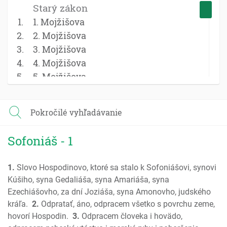
Starý zákon
1. Mojžišova
2. Mojžišova
3. Mojžišova
4. Mojžišova
5. Mojžišova
Jozue
Sudcovia
Pokročilé vyhľadávanie
Rút
1 Samuel
Sofoniáš - 1
2 Samuel
1 Kniha kráľov
1.
Slovo Hospodinovo, ktoré sa stalo k Sofoniášovi, synovi
2 Kniha kráľov
Kúšiho, syna Gedaliáša, syna Amariáša, syna
1 Kroník; Paralipomenon
Ezechiášovho, za dní Joziáša, syna Amonovho, judského
2 Kroník; Paralipomenon
kráľa.
2.
Odpratať, áno, odpracem všetko s povrchu zeme,
Ezdráš
hovorí Hospodin.
3.
Odpracem človeka i hovädo,