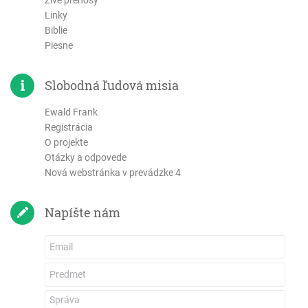
Živé prenosy
3 Jána
Linky
List Júdov
Biblie
Piesne
Zjavenie Jána
Slobodná ľudová misia
Ewald Frank
Registrácia
O projekte
Otázky a odpovede
Nová webstránka v prevádzke 4
Napíšte nám