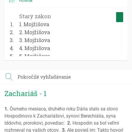
Starý zákon
1. Mojžišova
2. Mojžišova
3. Mojžišova
4. Mojžišova
5. Mojžišova
Jozue
Sudcovia
Pokročilé vyhľadávanie
Rút
1 Samuel
Zachariáš - 1
2 Samuel
1 Kniha kráľov
1.
Ôsmeho mesiaca, druhého roku Dária stalo sa slovo
2 Kniha kráľov
Hospodinovo k Zachariášovi, synovi Berechiáša, syna
1 Kroník; Paralipomenon
Iddovho, prorokovi, povediac:
2.
Hospodin sa bol veľmi
2 Kroník; Paralipomenon
rozhneval na vašich otcov.
3.
Ale povieš im: Takto hovorí