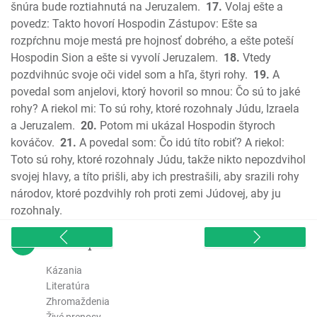
2. List Korintským
šnúra bude roztiahnutá na Jeruzalem.
17.
Volaj ešte a
Galatským
povedz: Takto hovorí Hospodin Zástupov: Ešte sa
rozpŕchnu moje mestá pre hojnosť dobrého, a ešte poteší
Efezským
Hospodin Sion a ešte si vyvolí Jeruzalem.
18.
Vtedy
Filipským
pozdvihnúc svoje oči videl som a hľa, štyri rohy.
19.
A
Kolosenským
povedal som anjelovi, ktorý hovoril so mnou: Čo sú to jaké
1. Tesalonickým
rohy? A riekol mi: To sú rohy, ktoré rozohnaly Júdu, Izraela
2. Tesalonickým
a Jeruzalem.
20.
Potom mi ukázal Hospodin štyroch
1. Timoteovi
kováčov.
21.
A povedal som: Čo idú títo robiť? A riekol:
2. Timoteovi
Toto sú rohy, ktoré rozohnaly Júdu, takže nikto nepozdvihol
Títovi
svojej hlavy, a títo prišli, aby ich prestrašili, aby srazili rohy
národov, ktoré pozdvihly roh proti zemi Júdovej, aby ju
Filemonovi
rozohnaly.
List Židom
List Jakuba
sitemap
1. Petra
2. Petra
Kázania
Literatúra
1 Jána
Zhromaždenia
2 Jána