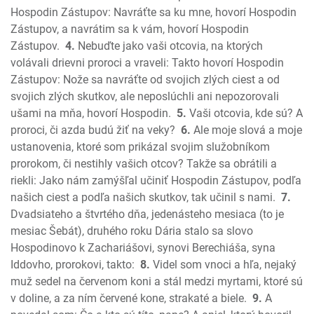
Ezdráš
Hospodin Zástupov: Navráťte sa ku mne, hovorí Hospodin
Nehemiáš
Zástupov, a navrátim sa k vám, hovorí Hospodin
Ester
Zástupov.
4.
Nebuďte jako vaši otcovia, na ktorých
volávali drievni proroci a vraveli: Takto hovorí Hospodin
Jób
Zástupov: Nože sa navráťte od svojich zlých ciest a od
Žalmy
svojich zlých skutkov, ale neposlúchli ani nepozorovali
Príslovia
ušami na mňa, hovorí Hospodin.
5.
Vaši otcovia, kde sú? A
Kazateľ
proroci, či azda budú žiť na veky?
6.
Ale moje slová a moje
Pieseň piesní
ustanovenia, ktoré som prikázal svojim služobníkom
Izaiáš
prorokom, či nestihly vašich otcov? Takže sa obrátili a
Jeremiáš
riekli: Jako nám zamýšľal učiniť Hospodin Zástupov, podľa
Plač Jeremiášov
našich ciest a podľa našich skutkov, tak učinil s nami.
7.
Dvadsiateho a štvrtého dňa, jedenásteho mesiaca (to je
Ezechiel
mesiac Šebát), druhého roku Dária stalo sa slovo
Daniel
Hospodinovo k Zachariášovi, synovi Berechiáša, syna
Ozeáš
Iddovho, prorokovi, takto:
8.
Videl som vnoci a hľa, nejaký
Joel
muž sedel na červenom koni a stál medzi myrtami, ktoré sú
Amos
v doline, a za ním červené kone, strakaté a biele.
9.
A
Obadiáš