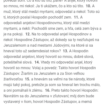
povedal som: Čo a kto sú títo, pane? A anjel, ktorý hovoril
Jonáš
so mnou, mi riekol: Ja ti ukážem, čo a kto sú títo.
10.
A
Micheáš
muž, ktorý stál medzi myrtami, odpovedal a riekol: Toto sú
tí, ktorých poslal Hospodin pochodiť zem.
11.
A
Nahum
odpovedali anjelovi Hospodinovmu, ktorý stál medzi
Abakuk
myrtami, a riekli: Pochodili sme zem, a hľa, celá zem býva a
Sofoniáš
je na pokoji.
12.
Na to odpovedal anjel Hospodinov a
Aggeus
riekol: Hospodine Zástupov, až dokedy sa ty nezľutuješ na
Zachariáš
Jeruzalemom a nad mestami Júdovými, na ktoré si sa
Malachiáš
hneval toto už sedemdesiat rokov?
13.
A Hospodin
Nový zákon
odpovedal anjelovi, ktorý hovoril so mnou, dobré slová,
Ev. Matúša
potešiteľné slová.
14.
Vtedy mi odpovedal anjel, ktorý
hovoril so mnou: Volaj a povedz: Takto hovorí Hospodin
Ev. Marka
Zástupov: Žiarlim za Jeruzalem a za Sion veľkou
Ev. Lukáša
žiarlivosťou
15.
a hnevám sa veľmi na tie národy, ktoré
Ev. Jána
majú taký pokoj, pretože ja som sa hneval len trochu málo,
Skutky apoštolov
a oni pomáhali k zlému.
16.
Preto takto hovorí Hospodin:
List Rimanom
Navrátim sa do Jeruzalema v zľutovaní; môj dom bude
1. List Korintským
vystavený v ňom, hovorí Hospodin Zástupov, a merná