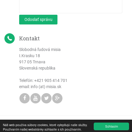
Odoslať správu
Kontakt
Slobodná ľudová misia
I.Krasku 18
917 05 Trnava
Slovenská republika
Telefón:
+421 905 414 701
email: info (at) misia.sk
Náš web používa súbory cookies, ktoré vylepšujú naše služby.
Copyright © 2026 Slobodná ľudová misia
Súhlasím
Používaním našej webstránky súhlasíte s ich používaním.