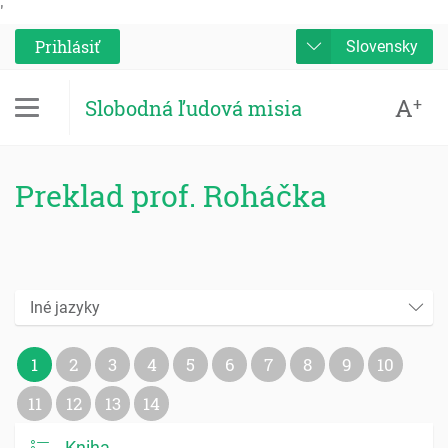
'
Prihlásiť
Slovensky
A
+
Slobodná ľudová misia
Preklad prof. Roháčka
Iné jazyky
1
2
3
4
5
6
7
8
9
10
11
12
13
14
Kniha