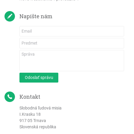
List Júdov
Zjavenie Jána
Napíšte nám
Odoslať správu
Kontakt
Slobodná ľudová misia
I.Krasku 18
917 05 Trnava
Slovenská republika