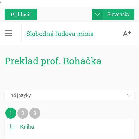
'
Prihlásiť
Slovensky
A
+
Slobodná ľudová misia
Preklad prof. Roháčka
Iné jazyky
1
2
3
Kniha