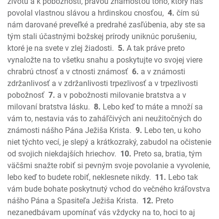
Nehemiáš
životu a k pobožnosti, pravou známosťou toho, ktorý nás
Ester
povolal vlastnou slávou a hrdinskou cnosťou,
4.
čím sú
nám darované preveľké a predrahé zasľúbenia, aby ste sa
Jób
tým stali účastnými božskej prírody uniknúc porušeniu,
Žalmy
ktoré je na svete v zlej žiadosti.
5.
A tak práve preto
Príslovia
vynaložte na to všetku snahu a poskytujte vo svojej viere
Kazateľ
chrabrú ctnosť a v ctnosti známosť
6.
a v známosti
Pieseň piesní
zdržanlivosť a v zdržanlivosti trpezlivosť a v trpezlivosti
Izaiáš
pobožnosť
7.
a v pobožnosti milovanie bratstva a v
Jeremiáš
milovaní bratstva lásku.
8.
Lebo keď to máte a množí sa
Plač Jeremiášov
vám to, nestavia vás to zaháľčivých ani neužitočných do
známosti nášho Pána Ježiša Krista.
9.
Lebo ten, u koho
Ezechiel
niet týchto vecí, je slepý a krátkozraký, zabudol na očistenie
Daniel
od svojich niekdajších hriechov.
10.
Preto sa, bratia, tým
Ozeáš
väčšmi snažte robiť si pevným svoje povolanie a vyvolenie,
Joel
lebo keď to budete robiť, neklesnete nikdy.
11.
Lebo tak
Amos
vám bude bohate poskytnutý vchod do večného kráľovstva
Obadiáš
nášho Pána a Spasiteľa Ježiša Krista.
12.
Preto
Jonáš
nezanedbávam upomínať vás vždycky na to, hoci to aj