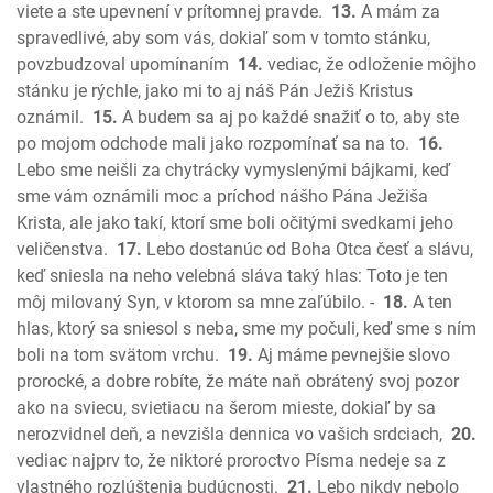
Micheáš
viete a ste upevnení v prítomnej pravde.
13.
A mám za
spravedlivé, aby som vás, dokiaľ som v tomto stánku,
Nahum
povzbudzoval upomínaním
14.
vediac, že odloženie môjho
Abakuk
stánku je rýchle, jako mi to aj náš Pán Ježiš Kristus
Sofoniáš
oznámil.
15.
A budem sa aj po každé snažiť o to, aby ste
Aggeus
po mojom odchode mali jako rozpomínať sa na to.
16.
Zachariáš
Lebo sme neišli za chytrácky vymyslenými bájkami, keď
Malachiáš
sme vám oznámili moc a príchod nášho Pána Ježiša
Nový zákon
Krista, ale jako takí, ktorí sme boli očitými svedkami jeho
Ev. Matúša
veličenstva.
17.
Lebo dostanúc od Boha Otca česť a slávu,
keď sniesla na neho velebná sláva taký hlas: Toto je ten
Ev. Marka
môj milovaný Syn, v ktorom sa mne zaľúbilo. -
18.
A ten
Ev. Lukáša
hlas, ktorý sa sniesol s neba, sme my počuli, keď sme s ním
Ev. Jána
boli na tom svätom vrchu.
19.
Aj máme pevnejšie slovo
Skutky apoštolov
prorocké, a dobre robíte, že máte naň obrátený svoj pozor
List Rimanom
ako na sviecu, svietiacu na šerom mieste, dokiaľ by sa
1. List Korintským
nerozvidnel deň, a nevzišla dennica vo vašich srdciach,
20.
2. List Korintským
vediac najprv to, že niktoré proroctvo Písma nedeje sa z
Galatským
vlastného rozlúštenia budúcnosti.
21.
Lebo nikdy nebolo