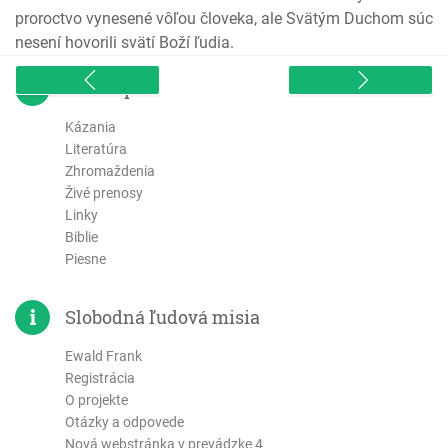
proroctvo vynesené vôľou človeka, ale Svätým Duchom súc
Efezským
nesení hovorili svätí Boží ľudia.
Filipským
Kolosenským
sitemap
1. Tesalonickým
2. Tesalonickým
Kázania
Literatúra
1. Timoteovi
Zhromaždenia
2. Timoteovi
Živé prenosy
Títovi
Linky
Filemonovi
Biblie
Piesne
List Židom
List Jakuba
Slobodná ľudová misia
1. Petra
2. Petra
Ewald Frank
1 Jána
Registrácia
2 Jána
O projekte
Otázky a odpovede
3 Jána
Nová webstránka v prevádzke 4