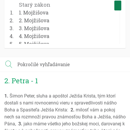
Starý zákon
1. Mojžišova
2. Mojžišova
3. Mojžišova
4. Mojžišova
5. Mojžišova
Jozue
Sudcovia
Pokročilé vyhľadávanie
Rút
1 Samuel
2. Petra - 1
2 Samuel
1 Kniha kráľov
1.
Šimon Peter, sluha a apoštol Ježiša Krista, tým ktorí
2 Kniha kráľov
dostali s nami rovnocennú vieru v spravedlivosti nášho
1 Kroník; Paralipomenon
Boha a Spasiteľa Ježiša Krista:
2.
milosť vám a pokoj
2 Kroník; Paralipomenon
nech sa rozmnoží pravou známosťou Boha a Ježiša, nášho
Ezdráš
Pána,
3.
jako máme všetko jeho božskej moci, darovanej k