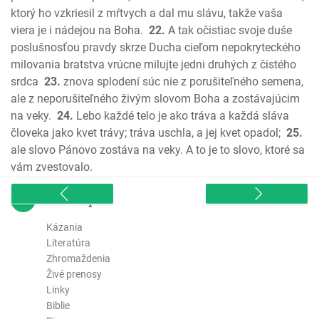
ktorý ho vzkriesil z mŕtvych a dal mu slávu, takže vaša
Efezským
viera je i nádejou na Boha.
22.
A tak očistiac svoje duše
Filipským
poslušnosťou pravdy skrze Ducha cieľom nepokryteckého
Kolosenským
milovania bratstva vrúcne milujte jedni druhých z čistého
1. Tesalonickým
srdca
23.
znova splodení súc nie z porušiteľného semena,
2. Tesalonickým
ale z neporušiteľného živým slovom Boha a zostávajúcim
1. Timoteovi
na veky.
24.
Lebo každé telo je ako tráva a každá sláva
2. Timoteovi
človeka jako kvet trávy; tráva uschla, a jej kvet opadol;
25.
Títovi
ale slovo Pánovo zostáva na veky. A to je to slovo, ktoré sa
vám zvestovalo.
Filemonovi
List Židom
sitemap
List Jakuba
1. Petra
Kázania
Literatúra
2. Petra
Zhromaždenia
1 Jána
Živé prenosy
2 Jána
Linky
3 Jána
Biblie