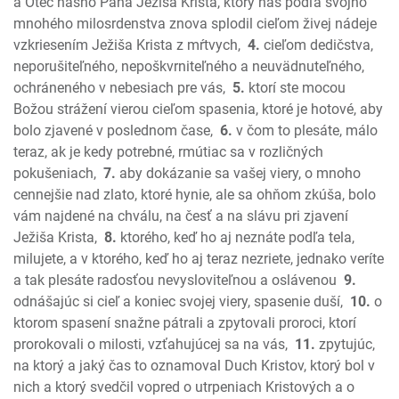
Nehemiáš
a Otec nášho Pána Ježiša Krista, ktorý nás podľa svojho
Ester
mnohého milosrdenstva znova splodil cieľom živej nádeje
vzkriesením Ježiša Krista z mŕtvych,
4.
cieľom dedičstva,
Jób
neporušiteľného, nepoškvrniteľného a neuvädnuteľného,
Žalmy
ochráneného v nebesiach pre vás,
5.
ktorí ste mocou
Príslovia
Božou strážení vierou cieľom spasenia, ktoré je hotové, aby
Kazateľ
bolo zjavené v poslednom čase,
6.
v čom to plesáte, málo
Pieseň piesní
teraz, ak je kedy potrebné, rmútiac sa v rozličných
Izaiáš
pokušeniach,
7.
aby dokázanie sa vašej viery, o mnoho
Jeremiáš
cennejšie nad zlato, ktoré hynie, ale sa ohňom zkúša, bolo
Plač Jeremiášov
vám najdené na chválu, na česť a na slávu pri zjavení
Ježiša Krista,
8.
ktorého, keď ho aj neznáte podľa tela,
Ezechiel
milujete, a v ktorého, keď ho aj teraz nezriete, jednako veríte
Daniel
a tak plesáte radosťou nevysloviteľnou a oslávenou
9.
Ozeáš
odnášajúc si cieľ a koniec svojej viery, spasenie duší,
10.
o
Joel
ktorom spasení snažne pátrali a zpytovali proroci, ktorí
Amos
prorokovali o milosti, vzťahujúcej sa na vás,
11.
zpytujúc,
Obadiáš
na ktorý a jaký čas to oznamoval Duch Kristov, ktorý bol v
Jonáš
nich a ktorý svedčil vopred o utrpeniach Kristových a o