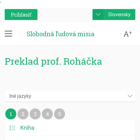
'
Prihlásiť
Slovensky
A
+
Slobodná ľudová misia
Preklad prof. Roháčka
Iné jazyky
1
2
3
4
5
Kniha