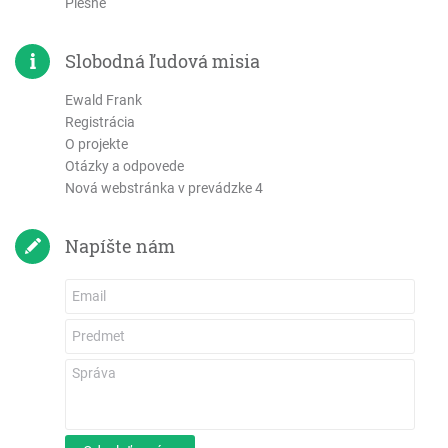
List Júdov
Piesne
Zjavenie Jána
Slobodná ľudová misia
Ewald Frank
Registrácia
O projekte
Otázky a odpovede
Nová webstránka v prevádzke 4
Napíšte nám