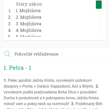
Starý zákon
1. Mojžišova
2. Mojžišova
3. Mojžišova
4. Mojžišova
5. Mojžišova
Jozue
Sudcovia
Pokročilé vyhľadávanie
Rút
1 Samuel
1. Petra - 1
2 Samuel
1 Kniha kráľov
1.
Peter, apoštol Ježiša Krista, vyvoleným pútnikom
2 Kniha kráľov
diaspory v Ponte, v Galácii, Kappadocii, Ázii a Bitýnii,
2.
1 Kroník; Paralipomenon
vyvoleným podľa predzvedenia Boha Otca v posvätení
2 Kroník; Paralipomenon
Ducha k poslušnosti a k pokropeniu krvou Ježiša Krista:
Ezdráš
milosť vám a pokoj nech sa rozmnoží!
3.
Požehnaný Bôh