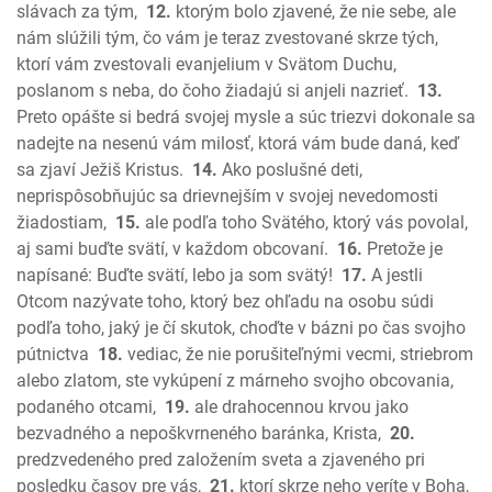
Micheáš
slávach za tým,
12.
ktorým bolo zjavené, že nie sebe, ale
nám slúžili tým, čo vám je teraz zvestované skrze tých,
Nahum
ktorí vám zvestovali evanjelium v Svätom Duchu,
Abakuk
poslanom s neba, do čoho žiadajú si anjeli nazrieť.
13.
Sofoniáš
Preto opášte si bedrá svojej mysle a súc triezvi dokonale sa
Aggeus
nadejte na nesenú vám milosť, ktorá vám bude daná, keď
Zachariáš
sa zjaví Ježiš Kristus.
14.
Ako poslušné deti,
Malachiáš
neprispôsobňujúc sa drievnejším v svojej nevedomosti
Nový zákon
žiadostiam,
15.
ale podľa toho Svätého, ktorý vás povolal,
Ev. Matúša
aj sami buďte svätí, v každom obcovaní.
16.
Pretože je
napísané: Buďte svätí, lebo ja som svätý!
17.
A jestli
Ev. Marka
Otcom nazývate toho, ktorý bez ohľadu na osobu súdi
Ev. Lukáša
podľa toho, jaký je čí skutok, choďte v bázni po čas svojho
Ev. Jána
pútnictva
18.
vediac, že nie porušiteľnými vecmi, striebrom
Skutky apoštolov
alebo zlatom, ste vykúpení z márneho svojho obcovania,
List Rimanom
podaného otcami,
19.
ale drahocennou krvou jako
1. List Korintským
bezvadného a nepoškvrneného baránka, Krista,
20.
2. List Korintským
predzvedeného pred založením sveta a zjaveného pri
Galatským
posledku časov pre vás,
21.
ktorí skrze neho veríte v Boha,