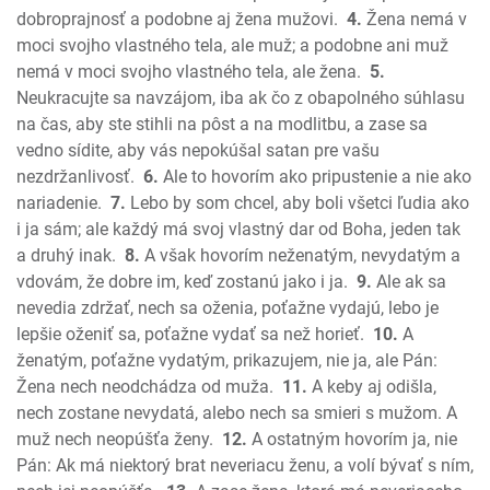
Ezdráš
dobroprajnosť a podobne aj žena mužovi.
4.
Žena nemá v
Nehemiáš
moci svojho vlastného tela, ale muž; a podobne ani muž
Ester
nemá v moci svojho vlastného tela, ale žena.
5.
Neukracujte sa navzájom, iba ak čo z obapolného súhlasu
Jób
na čas, aby ste stihli na pôst a na modlitbu, a zase sa
Žalmy
vedno sídite, aby vás nepokúšal satan pre vašu
Príslovia
nezdržanlivosť.
6.
Ale to hovorím ako pripustenie a nie ako
Kazateľ
nariadenie.
7.
Lebo by som chcel, aby boli všetci ľudia ako
Pieseň piesní
i ja sám; ale každý má svoj vlastný dar od Boha, jeden tak
Izaiáš
a druhý inak.
8.
A však hovorím neženatým, nevydatým a
Jeremiáš
vdovám, že dobre im, keď zostanú jako i ja.
9.
Ale ak sa
Plač Jeremiášov
nevedia zdržať, nech sa oženia, poťažne vydajú, lebo je
lepšie oženiť sa, poťažne vydať sa než horieť.
10.
A
Ezechiel
ženatým, poťažne vydatým, prikazujem, nie ja, ale Pán:
Daniel
Žena nech neodchádza od muža.
11.
A keby aj odišla,
Ozeáš
nech zostane nevydatá, alebo nech sa smieri s mužom. A
Joel
muž nech neopúšťa ženy.
12.
A ostatným hovorím ja, nie
Amos
Pán: Ak má niektorý brat neveriacu ženu, a volí bývať s ním,
Obadiáš