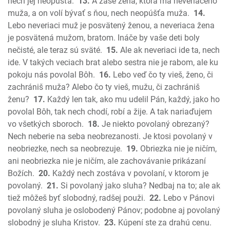
nech jej neopúšťa.
13.
A zase žena, ktorá má neveriaceho
Jonáš
muža, a on volí bývať s ňou, nech neopúšťa muža.
14.
Micheáš
Lebo neveriaci muž je posvätený ženou, a neveriaca žena
je posvätená mužom, bratom. Ináče by vaše deti boly
Nahum
nečisté, ale teraz sú sväté.
15.
Ale ak neveriaci ide ta, nech
Abakuk
ide. V takých veciach brat alebo sestra nie je rabom, ale ku
Sofoniáš
pokoju nás povolal Bôh.
16.
Lebo veď čo ty vieš, ženo, či
Aggeus
zachrániš muža? Alebo čo ty vieš, mužu, či zachrániš
Zachariáš
ženu?
17.
Každý len tak, ako mu udelil Pán, každý, jako ho
Malachiáš
povolal Bôh, tak nech chodí, robí a žije. A tak nariaďujem
Nový zákon
vo všetkých sboroch.
18.
Je niekto povolaný obrezaný?
Ev. Matúša
Nech neberie na seba neobrezanosti. Je ktosi povolaný v
neobriezke, nech sa neobrezuje.
19.
Obriezka nie je ničím,
Ev. Marka
ani neobriezka nie je ničím, ale zachovávanie prikázaní
Ev. Lukáša
Božích.
20.
Každý nech zostáva v povolaní, v ktorom je
Ev. Jána
povolaný.
21.
Si povolaný jako sluha? Nedbaj na to; ale ak
Skutky apoštolov
tiež môžeš byť slobodný, radšej použi.
22.
Lebo v Pánovi
List Rimanom
povolaný sluha je oslobodený Pánov; podobne aj povolaný
1. List Korintským
slobodný je sluha Kristov.
23.
Kúpení ste za drahú cenu.