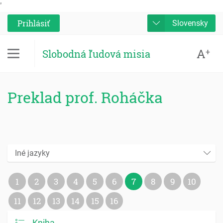
'
Prihlásiť
Slovensky
A
+
Slobodná ľudová misia
Preklad prof. Roháčka
Iné jazyky
1
2
3
4
5
6
7
8
9
10
11
12
13
14
15
16
Kniha