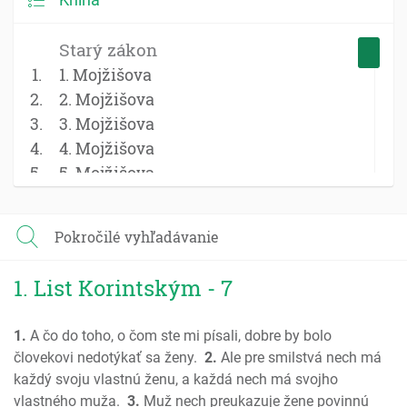
Starý zákon
1. Mojžišova
2. Mojžišova
3. Mojžišova
4. Mojžišova
5. Mojžišova
Jozue
Sudcovia
Pokročilé vyhľadávanie
Rút
1 Samuel
1. List Korintským - 7
2 Samuel
1 Kniha kráľov
1.
A čo do toho, o čom ste mi písali, dobre by bolo
2 Kniha kráľov
človekovi nedotýkať sa ženy.
2.
Ale pre smilstvá nech má
1 Kroník; Paralipomenon
každý svoju vlastnú ženu, a každá nech má svojho
2 Kroník; Paralipomenon
vlastného muža.
3.
Muž nech preukazuje žene povinnú