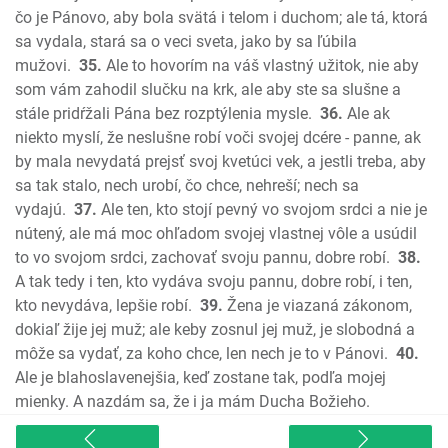
3 Jána
čo je Pánovo, aby bola svätá i telom i duchom; ale tá, ktorá
sa vydala, stará sa o veci sveta, jako by sa ľúbila
List Júdov
mužovi.
35.
Ale to hovorím na váš vlastný užitok, nie aby
Zjavenie Jána
som vám zahodil slučku na krk, ale aby ste sa slušne a
stále pridŕžali Pána bez rozptýlenia mysle.
36.
Ale ak
niekto myslí, že neslušne robí voči svojej dcére - panne, ak
by mala nevydatá prejsť svoj kvetúci vek, a jestli treba, aby
sa tak stalo, nech urobí, čo chce, nehreší; nech sa
vydajú.
37.
Ale ten, kto stojí pevný vo svojom srdci a nie je
nútený, ale má moc ohľadom svojej vlastnej vôle a usúdil
to vo svojom srdci, zachovať svoju pannu, dobre robí.
38.
A tak tedy i ten, kto vydáva svoju pannu, dobre robí, i ten,
kto nevydáva, lepšie robí.
39.
Žena je viazaná zákonom,
dokiaľ žije jej muž; ale keby zosnul jej muž, je slobodná a
môže sa vydať, za koho chce, len nech je to v Pánovi.
40.
Ale je blahoslavenejšia, keď zostane tak, podľa mojej
mienky. A nazdám sa, že i ja mám Ducha Božieho.
sitemap