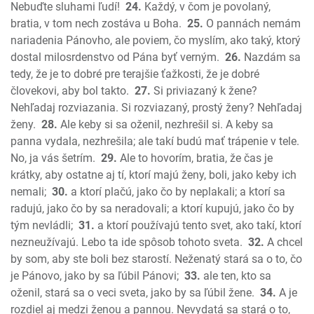
2. List Korintským
Nebuďte sluhami ľudí!
24.
Každý, v čom je povolaný,
Galatským
bratia, v tom nech zostáva u Boha.
25.
O pannách nemám
nariadenia Pánovho, ale poviem, čo myslím, ako taký, ktorý
Efezským
dostal milosrdenstvo od Pána byť verným.
26.
Nazdám sa
Filipským
tedy, že je to dobré pre terajšie ťažkosti, že je dobré
Kolosenským
človekovi, aby bol takto.
27.
Si priviazaný k žene?
1. Tesalonickým
Nehľadaj rozviazania. Si rozviazaný, prostý ženy? Nehľadaj
2. Tesalonickým
ženy.
28.
Ale keby si sa oženil, nezhrešil si. A keby sa
1. Timoteovi
panna vydala, nezhrešila; ale takí budú mať trápenie v tele.
2. Timoteovi
No, ja vás šetrím.
29.
Ale to hovorím, bratia, že čas je
Títovi
krátky, aby ostatne aj tí, ktorí majú ženy, boli, jako keby ich
nemali;
30.
a ktorí plačú, jako čo by neplakali; a ktorí sa
Filemonovi
radujú, jako čo by sa neradovali; a ktorí kupujú, jako čo by
List Židom
tým nevládli;
31.
a ktorí používajú tento svet, ako takí, ktorí
List Jakuba
nezneužívajú. Lebo ta ide spôsob tohoto sveta.
32.
A chcel
1. Petra
by som, aby ste boli bez starostí. Neženatý stará sa o to, čo
2. Petra
je Pánovo, jako by sa ľúbil Pánovi;
33.
ale ten, kto sa
1 Jána
oženil, stará sa o veci sveta, jako by sa ľúbil žene.
34.
A je
2 Jána
rozdiel aj medzi ženou a pannou. Nevydatá sa stará o to,