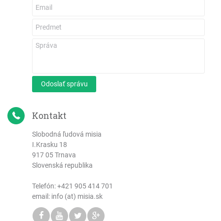
Odoslať správu
Kontakt
Slobodná ľudová misia
I.Krasku 18
917 05 Trnava
Slovenská republika
Telefón:
+421 905 414 701
email: info (at) misia.sk